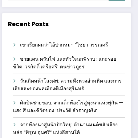
Recent Posts
เขาเรียกผมว่าไอ้ปากหมา “ไชยา วรรณศรี
ชายแดน ควันไฟ และหัวใจนกพิราบ : แกะรอย
ชีวิต ‘วรกิตติ์ เครือศรี’ คนข่าวภูธร
วันเกิดหน้าโลงศพ: ความหึงหวงอำมหิต และการ
เสียสละของพลเมืองดีเมืองสุรินทร์
ศิลปินชายขอบ: จากเด็กท้องไร่สู่ทุ่งนาแห่งพู่กัน —
แสง สี และชีวิตของ ‘ประวัติ สำราญจริง’
จากท้องนาสู่หน้าปัดวิทยุ: ตำนานมนต์ขลังเสียง
หล่อ “พิรุณ อุ่นศรี” แห่งอีสานใต้