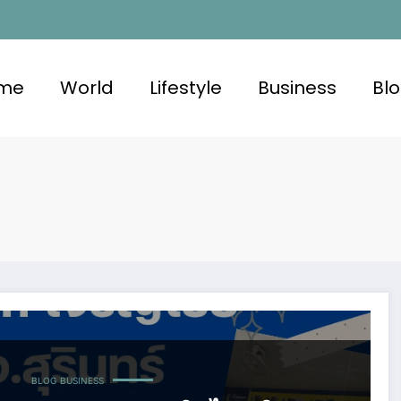
me
World
Lifestyle
Business
Bl
BLOG
BUSINESS