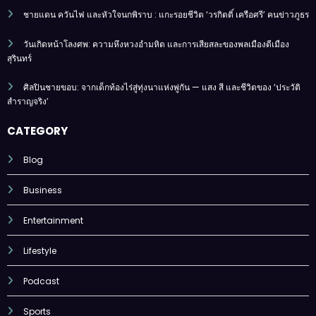
ชายแดน ควันไฟ และหัวใจนกพิราบ : แกะรอยชีวิต ‘วรกิตติ์ เครือศรี’ คนข่าวภูธร
วันเกิดหน้าโลงศพ: ความหึงหวงอำมหิต และการเสียสละของพลเมืองดีเมือง
สุรินทร์
ศิลปินชายขอบ: จากเด็กท้องไร่สู่ทุ่งนาแห่งพู่กัน — แสง สี และชีวิตของ ‘ประวัติ
สำราญจริง’
CATEGORY
Blog
Business
Entertainment
Lifestyle
Podcast
Sports