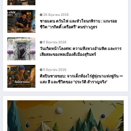
26 มิถุนายน 2026
ชายแดน ควันไฟ และหัวใจนกพิราบ : แกะรอย
ชีวิต ‘วรกิตติ์ เครือศรี’ คนข่าวภูธร
11 มิถุนายน 2026
วันเกิดหน้าโลงศพ: ความหึงหวงอำมหิต และการ
เสียสละของพลเมืองดีเมืองสุรินทร์
11 มิถุนายน 2026
ศิลปินชายขอบ: จากเด็กท้องไร่สู่ทุ่งนาแห่งพู่กัน —
แสง สี และชีวิตของ ‘ประวัติ สำราญจริง’