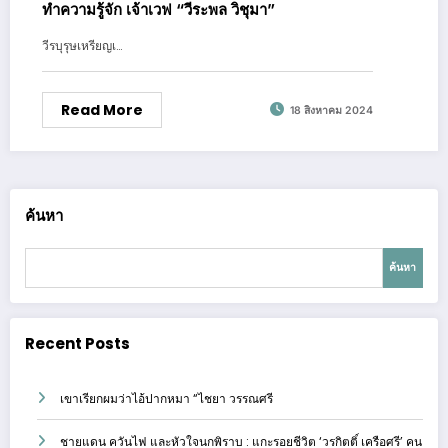
ทำความรู้จัก เจ้าเวฟ “วีระพล วิชุมา”
วีรบุรุษเหรียญเ…
Read More
18 สิงหาคม 2024
ค้นหา
ค้นหา
Recent Posts
เขาเรียกผมว่าไอ้ปากหมา “ไชยา วรรณศรี
ชายแดน ควันไฟ และหัวใจนกพิราบ : แกะรอยชีวิต ‘วรกิตติ์ เครือศรี’ คน