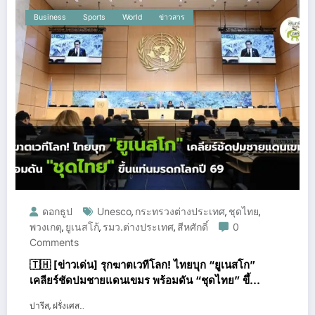
Business
Sports
World
ข่าวสาร
ดอกธูป
Unesco
กระทรวงต่างประเทศ
ชุดไทย
,
,
,
พวงเกตุ
ยูเนสโก้
รมว.ต่างประเทศ
สีหศักดิ์
0
,
,
,
Comments
🇹🇭 [ข่าวเด่น] รุกฆาตเวทีโลก! ไทยบุก “ยูเนสโก”
เคลียร์ชัดปมชายแดนเขมร พร้อมดัน “ชุดไทย” ขึ้น
แท่นมรดกโลกปี 69
ปารีส, ฝรั่งเศส…