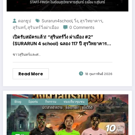
ดอกธูป
Surarun4school
วิ่ง
สุรวิทยาคาร
,
,
,
สุรินทร์
สุรินทร์วิ่งผ่าเมือง
0 Comments
,
เปิดรับสมัครแล้ว! “สุรินทร์วิ่ง ผ่าเมือง #2”
(SURARUN 4 school) ฉลอง 117 ปี สุรวิทยาคาร
พร้อมโปรโมชั่น Flash Sale พิเศษ
ชาวสุรินทร์และศ…
Read More
18 กุมภาพันธ์ 2026
Blog
Sports
กิจกรรม
ท่องเที่ยวชุมชน