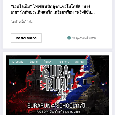
“เอฟไอเอ็ม” ไฟเขียวเปิดตู้รถแข่งโมโตจีพี “มาร์
เกซ” นำทัพประเดิมแทร็ก เตรียมพร้อม “พรี-ซีซั่น
เทสต์” สุดสัปดาห์นี้!
"เอฟไอเอ็ม" ไฟเ…
Read More
19 กุมภาพันธ์ 2026
Lifestyle
Sports
กิจกรรม
ข่าวสาร
สุขภาพ