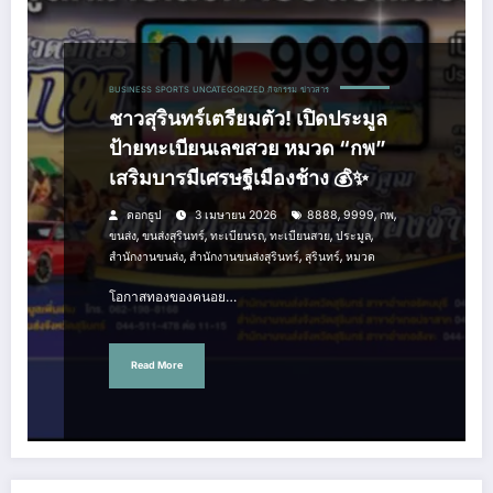
BUSINESS
SPORTS
UNCATEGORIZED
กิจกรรม
ข่าวสาร
ชาวสุรินทร์เตรียมตัว! เปิดประมูล
ป้ายทะเบียนเลขสวย หมวด “กพ”
เสริมบารมีเศรษฐีเมืองช้าง 💰✨
,
,
,
ดอกธูป
3 เมษายน 2026
8888
9999
กพ
,
,
,
,
,
ขนส่ง
ขนส่งสุรินทร์
ทะเบียนรถ
ทะเบียนสวย
ประมูล
,
,
,
สำนักงานขนส่ง
สำนักงานขนส่งสุรินทร์
สุรินทร์
หมวด
โอกาสทองของคนอย…
Read More