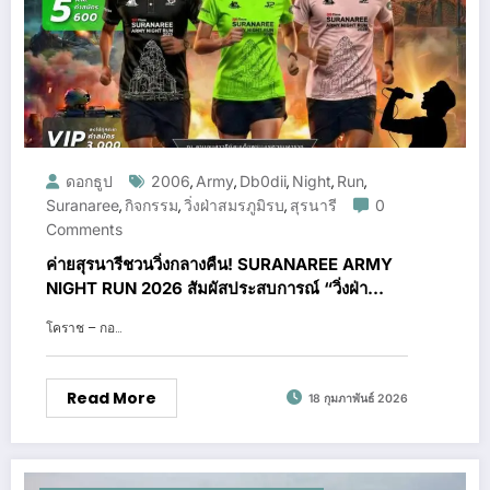
ดอกธูป
2006
Army
Db0dii
Night
Run
,
,
,
,
,
Suranaree
กิจกรรม
วิ่งฝ่าสมรภูมิรบ
สุรนารี
0
,
,
,
Comments
ค่ายสุรนารีชวนวิ่งกลางคืน! SURANAREE ARMY
NIGHT RUN 2026 สัมผัสประสบการณ์ “วิ่งฝ่า
สมรภูมิรบ” เสมือนจริง
โคราช – กอ…
Read More
18 กุมภาพันธ์ 2026