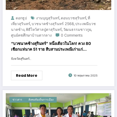
ดอกธูป
งานบุญสุรินทร์
ดอนบวชสุรินทร์
ที่
,
,
เที่ยวสุรินทร์
บวชนาคช้างสุรินทร์ 2568
ประเพณีบวช
,
,
นาคช้าง
พิธีไหว้ศาลปู่ตาสุรินทร์
วัฒนธรรมชาวกูย
,
,
,
ศูนย์คชศึกษาบ้านตากลาง
0 Comments
“บวชนาคช้างสุรินทร์” หนึ่งเดียวในโลก! ควง 80
เชือกแห่นาค 51 ราย สืบสานประเพณีเก่าแก่
เฉลิมพระเกียรติ
จังหวัดสุรินทร์…
Read More
10 พฤษภาคม 2025
ข่าวสาร
สังคมท้องถิ่นการเมือง