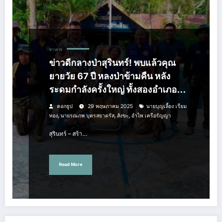
ข่าวสาร
ข่าวดีกลางป่าสุรินทร์! พบแล้วคุณ
ยายวัย 67 ปี หลงป่าข้ามคืน หลัง
ระดมกำลังครั้งใหญ่ ทั้งสองอำเภอ
และจิตอาสาช่วยกัน ปลอดภัยดี
ดอกธูป
29 พฤษภาคม 2025
นายบุญเลี้ยง เรียม
,
,
,
ทอง
นายรณภพ บุตรสยาตรัส
สังขะ
อำไพ เครือรัญญา
สุรินทร์ – สร้า…
Read More