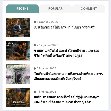
RECENT
POPULAR
COMMENT
5 กรกฎาคม 2026
เขาเรียกผมว่าไอ้ปากหมา “ไชยา วรรณศรี
26 มิถุนายน 2026
ชายแดน ควันไฟ และหัวใจนกพิราบ : แกะรอย
ชีวิต ‘วรกิตติ์ เครือศรี’ คนข่าวภูธร
11 มิถุนายน 2026
วันเกิดหน้าโลงศพ: ความหึงหวงอำมหิต และการ
เสียสละของพลเมืองดีเมืองสุรินทร์
11 มิถุนายน 2026
ศิลปินชายขอบ: จากเด็กท้องไร่สู่ทุ่งนาแห่งพู่กัน —
แสง สี และชีวิตของ ‘ประวัติ สำราญจริง’