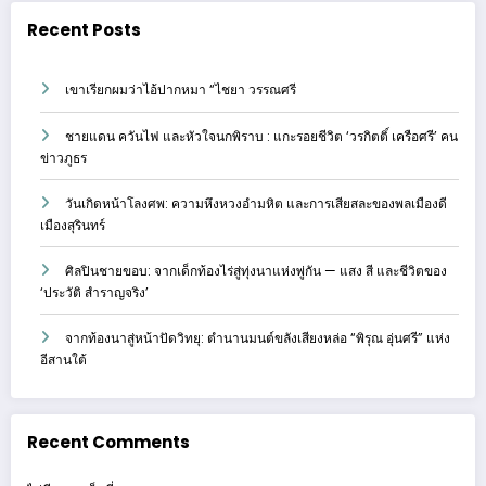
Recent Posts
เขาเรียกผมว่าไอ้ปากหมา “ไชยา วรรณศรี
ชายแดน ควันไฟ และหัวใจนกพิราบ : แกะรอยชีวิต ‘วรกิตติ์ เครือศรี’ คน
ข่าวภูธร
วันเกิดหน้าโลงศพ: ความหึงหวงอำมหิต และการเสียสละของพลเมืองดี
เมืองสุรินทร์
ศิลปินชายขอบ: จากเด็กท้องไร่สู่ทุ่งนาแห่งพู่กัน — แสง สี และชีวิตของ
‘ประวัติ สำราญจริง’
จากท้องนาสู่หน้าปัดวิทยุ: ตำนานมนต์ขลังเสียงหล่อ “พิรุณ อุ่นศรี” แห่ง
อีสานใต้
Recent Comments