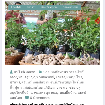
Lifestyle
ข่าวสาร
ท่องเที่ยวชุมชน
วัฒนธรรมไทย
ธนโชติ เจนจัด
นายแพทย์ยุทธนา วรรณโพธิ์
กลาง
พระครูปัญญา วิมมลวัฒน์
ยาซอง
ยาสมุนไพร
,
,
,
,
สุรินทร์
สุรินทร์ หมอพื้นบ้าน ศูนย์เรียนรู้สมุนไพรไทย
,
ฟื้นฟูการแพทย์แผนไทย แก้ปัญหายาชุด ยาซอง ปลูก
สมุนไพรพื้นบ้าน
หมอกระดูก
หมองู
หมอพื้นบ้าน
แพทย์
,
,
,
,
แผนไทย
0 Comments