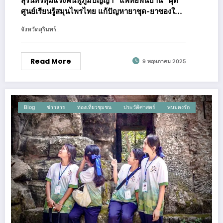
สุรินทร์ทุ่มแรงฟื้นฟูภูมิปัญญา “แพทย์พื้นบ้าน” ผุด
ศูนย์เรียนรู้สมุนไพรไทย แก้ปัญหายาชุด-ยาซองใน
ชุมชนรวมพลังปลูกสมุนไพร-ถ่ายทอดองค์ความรู้
จังหวัดสุรินทร์…
สืบสานตำรับยาพื้นบ้าน
Read More
9 พฤษภาคม 2025
Blog
ข่าวสาร
ท่องเที่ยวชุมชน
ประวัติศาสตร์
พนมดงรัก