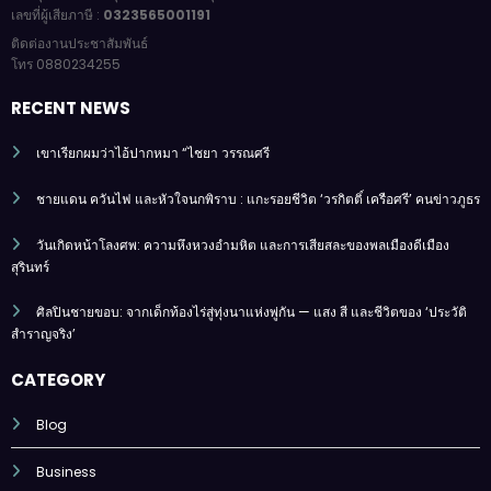
เลขที่ผู้เสียภาษี :
0323565001191
ติดต่องานประชาสัมพันธ์
โทร 0880234255
RECENT NEWS
เขาเรียกผมว่าไอ้ปากหมา “ไชยา วรรณศรี
ชายแดน ควันไฟ และหัวใจนกพิราบ : แกะรอยชีวิต ‘วรกิตติ์ เครือศรี’ คนข่าวภูธร
วันเกิดหน้าโลงศพ: ความหึงหวงอำมหิต และการเสียสละของพลเมืองดีเมือง
สุรินทร์
ศิลปินชายขอบ: จากเด็กท้องไร่สู่ทุ่งนาแห่งพู่กัน — แสง สี และชีวิตของ ‘ประวัติ
สำราญจริง’
CATEGORY
Blog
Business