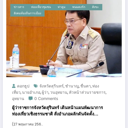
ข่าวสาร
ท่องเที่ยวชุมชน
ท่าตูม
พนมดงรัก
สังขะ
สังคมท้องถิ่นการเมือง
ดอกธูป
จังหวัดสุรินทร์
ชำนาญ
ชื่นตา
ท่อง
,
,
,
เที่ยว
นายอำเภอ
ผู้ว่า
วนอุทยาน
หัวหน้าส่วนรายชการ
,
,
,
,
,
อุทยาน
0 Comments
ผู้ว่าราชการจังหวัดสุรินทร์ เดินหน้าแผนพัฒนาการ
ท่องเที่ยวเชิงธรรมชาติ สั่งอำเภอผลักดันจัดตั้ง
อุทยานแห่งชาติ 3 วัตถุประสงค์หลัก
(27 พฤษภาคม 256…