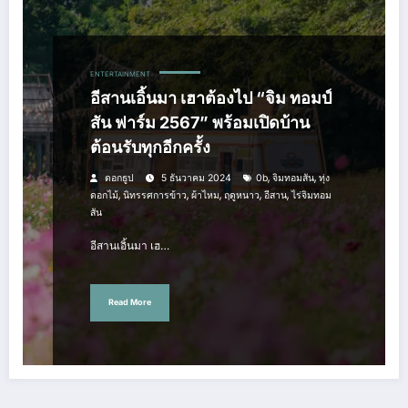
ENTERTAINMENT
อีสานเอิ้นมา เฮาต้องไป “จิม ทอมป์
สัน ฟาร์ม 2567” พร้อมเปิดบ้าน
ต้อนรับทุกอีกครั้ง
,
,
ดอกธูป
5 ธันวาคม 2024
0b
จิมทอมสัน
ทุ่ง
,
,
,
,
,
ดอกไม้
นิทรรศการข้าว
ผ้าไหม
ฤดูหนาว
อีสาน
ไร่จิมทอม
สัน
อีสานเอิ้นมา เฮ…
Read More