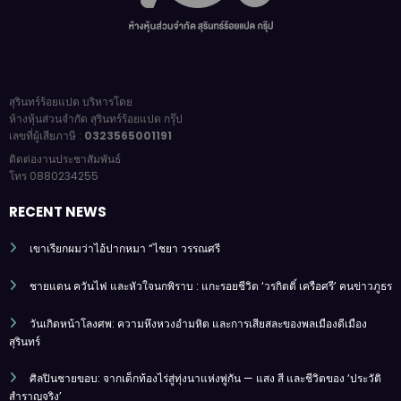
สุรินทร์ร้อยแปด บริหารโดย
ห้างหุ้นส่วนจำกัด สุรินทร์ร้อยแปด กรุ๊ป
เลขที่ผู้เสียภาษี :
0323565001191
ติดต่องานประชาสัมพันธ์
โทร 0880234255
RECENT NEWS
เขาเรียกผมว่าไอ้ปากหมา “ไชยา วรรณศรี
ชายแดน ควันไฟ และหัวใจนกพิราบ : แกะรอยชีวิต ‘วรกิตติ์ เครือศรี’ คนข่าวภูธร
วันเกิดหน้าโลงศพ: ความหึงหวงอำมหิต และการเสียสละของพลเมืองดีเมือง
สุรินทร์
ศิลปินชายขอบ: จากเด็กท้องไร่สู่ทุ่งนาแห่งพู่กัน — แสง สี และชีวิตของ ‘ประวัติ
สำราญจริง’