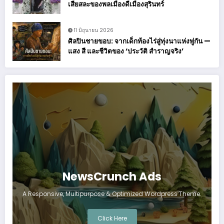
เสียสละของพลเมืองดีเมืองสุรินทร์
11 มิถุนายน 2026
ศิลปินชายขอบ: จากเด็กท้องไร่สู่ทุ่งนาแห่งพู่กัน —
แสง สี และชีวิตของ ‘ประวัติ สำราญจริง’
NewsCrunch Ads
A Responsive, Multipurpose & Optimized Wordpress Theme.
Click Here