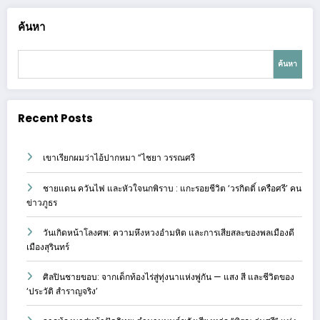
ค้นหา
ค้นหา
Recent Posts
เขาเรียกผมว่าไอ้ปากหมา “ไชยา วรรณศรี
ชายแดน ควันไฟ และหัวใจนกพิราบ : แกะรอยชีวิต ‘วรกิตติ์ เครือศรี’ คน
ข่าวภูธร
วันเกิดหน้าโลงศพ: ความหึงหวงอำมหิต และการเสียสละของพลเมืองดี
เมืองสุรินทร์
ศิลปินชายขอบ: จากเด็กท้องไร่สู่ทุ่งนาแห่งพู่กัน — แสง สี และชีวิตของ
‘ประวัติ สำราญจริง’