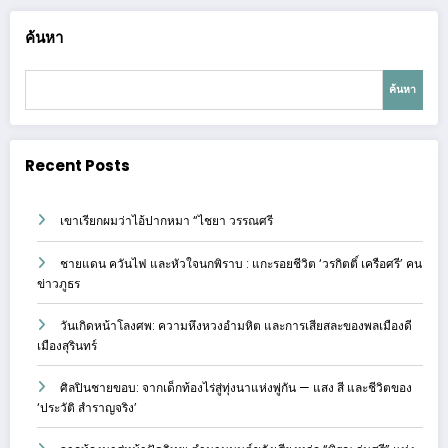
ค้นหา
ค้นหา
Recent Posts
เขาเรียกผมว่าไอ้ปากหมา “ไชยา วรรณศรี
ชายแดน ควันไฟ และหัวใจนกพิราบ : แกะรอยชีวิต ‘วรกิตติ์ เครือศรี’ คน
ข่าวภูธร
วันเกิดหน้าโลงศพ: ความหึงหวงอำมหิต และการเสียสละของพลเมืองดี
เมืองสุรินทร์
ศิลปินชายขอบ: จากเด็กท้องไร่สู่ทุ่งนาแห่งพู่กัน — แสง สี และชีวิตของ
‘ประวัติ สำราญจริง’