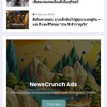
เสียสละของพลเมืองดีเมืองสุรินทร์
11 มิถุนายน 2026
ศิลปินชายขอบ: จากเด็กท้องไร่สู่ทุ่งนาแห่งพู่กัน —
แสง สี และชีวิตของ ‘ประวัติ สำราญจริง’
NewsCrunch Ads
A Responsive, Multipurpose & Optimized Wordpress Theme.
Click Here