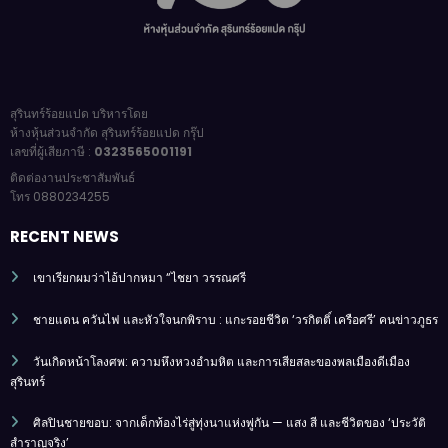
สุรินทร์ร้อยแปด บริหารโดย
ห้างหุ้นส่วนจำกัด สุรินทร์ร้อยแปด กรุ๊ป
เลขที่ผู้เสียภาษี :
0323565001191
ติดต่องานประชาสัมพันธ์
โทร 0880234255
RECENT NEWS
เขาเรียกผมว่าไอ้ปากหมา “ไชยา วรรณศรี
ชายแดน ควันไฟ และหัวใจนกพิราบ : แกะรอยชีวิต ‘วรกิตติ์ เครือศรี’ คนข่าวภูธร
วันเกิดหน้าโลงศพ: ความหึงหวงอำมหิต และการเสียสละของพลเมืองดีเมือง
สุรินทร์
ศิลปินชายขอบ: จากเด็กท้องไร่สู่ทุ่งนาแห่งพู่กัน — แสง สี และชีวิตของ ‘ประวัติ
สำราญจริง’