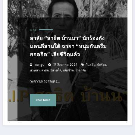
BLOG
อาลัย “สาธิต บ้านนา” นักร้องดัง
แดนอีสานใต้ ฉายา “หนุ่มกันตรึม
ยอดฮิต” เสียชีวิตแล้ว
,
,
ดอกธูป
17 สิงหาคม 2024
กันตรึม
นักร้อง
,
,
,
,
บ้านนา
สาธิต
อีสานใต้
เสียชีวิต
ไวอาลัย
วงการเพลงสุดเศร…
Read More