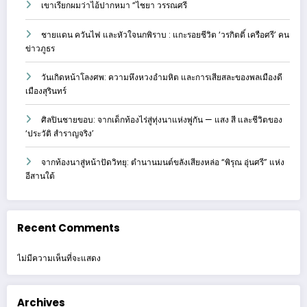
เขาเรียกผมว่าไอ้ปากหมา “ไชยา วรรณศรี
ชายแดน ควันไฟ และหัวใจนกพิราบ : แกะรอยชีวิต ‘วรกิตติ์ เครือศรี’ คน
ข่าวภูธร
วันเกิดหน้าโลงศพ: ความหึงหวงอำมหิต และการเสียสละของพลเมืองดี
เมืองสุรินทร์
ศิลปินชายขอบ: จากเด็กท้องไร่สู่ทุ่งนาแห่งพู่กัน — แสง สี และชีวิตของ
‘ประวัติ สำราญจริง’
จากท้องนาสู่หน้าปัดวิทยุ: ตำนานมนต์ขลังเสียงหล่อ “พิรุณ อุ่นศรี” แห่ง
อีสานใต้
Recent Comments
ไม่มีความเห็นที่จะแสดง
Archives