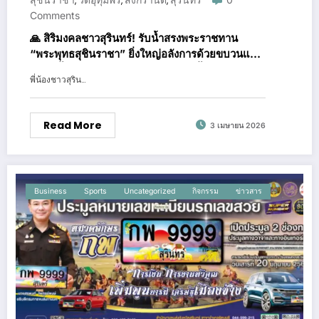
,
,
,
Comments
🙏 สิริมงคลชาวสุรินทร์! รับน้ำสรงพระราชทาน
“พระพุทธสุชินราชา” ยิ่งใหญ่อลังการด้วยขบวนแห่
ศิลปะพื้นบ้านอีสานใต้ 9-10 เมษายนนี้ 👑✨
พี่น้องชาวสุริน…
Read More
3 เมษายน 2026
Business
Sports
Uncategorized
กิจกรรม
ข่าวสาร