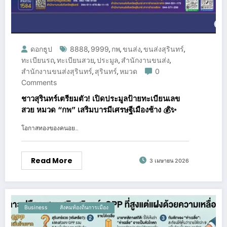
ดอกธูป
8888
9999
กพ
ขนส่ง
ขนส่งสุรินทร์
,
,
,
,
,
ทะเบียนรถ
ทะเบียนสวย
ประมูล
สำนักงานขนส่ง
,
,
,
,
สำนักงานขนส่งสุรินทร์
สุรินทร์
หมวด
0
,
,
Comments
ชาวสุรินทร์เตรียมตัว! เปิดประมูลป้ายทะเบียนเลข
สวย หมวด “กพ” เสริมบารมีเศรษฐีเมืองช้าง 💰✨
โอกาสทองของคนอย…
Read More
3 เมษายน 2026
Business
สังคมท้องถิ่นการเมือง