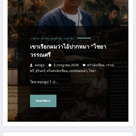
การศึกษา
กิจกรรม
บุกคนสำคัญ
วรรณกรรม
เขาเรียกผมว่าไอ้ปากหมา “ไชยา
วรรณศรี
,
ดอกธูป
5 กรกฎาคม 2026
ครัวนักเขียน
วรรณ
,
,
,
,
ศรี
สุรินทร์
สโมสรนักเขียน
แยกหนองเต่า
ไชยา
โดย ดอกธูป 1. ป…
Read More