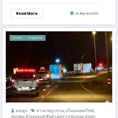
Read More
26 มิถุนายน 2026
ข่าวสาร
อาญากรรม
ดอกธูป
ข่าวอาชญากรรม
ขโมยมอเตอร์ไซค์
,
,
ช่องจอม
ลักลอบขนส่งสินค้า
ศุลกากรช่องจอม
ส่งออก
,
,
,