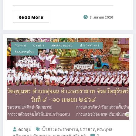
Read More
3 เมษายน 2026
กิจกรรม
ข่าวสาร
ท่องเที่ยวชุมชน
ประวัติศาสตร์
วัฒนธรรมไทย
ดอกธูป
น้ำสรงพระราชทาน
ปราสาท
พระพุทธ
,
,
สุชินราชา
วัดอุทุมพร
สงกรานต์
สุรินทร์
0