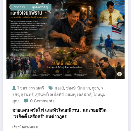
ข่าวสาร
บุกคนสำคัญ
ไชยา วรรณศรี
ช่อง3
ช่อง9
นักข่าว
ภูธร
ว
,
,
,
,
รกิจ
สุรินทร์
สุรินทร์เคเบิ้ลทีวี
อสมท
เดลินิวส์
ไอ่หนุ่ม
,
,
,
,
,
ภูธร
0 Comments
ชายแดน ควันไฟ และหัวใจนกพิราบ : แกะรอยชีวิต
‘วรกิตติ์ เครือศรี’ คนข่าวภูธร
เสียงมีดกระทบเข…