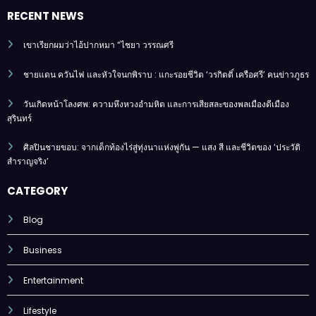
RECENT NEWS
เขาเรียกผมว่าไอ้ปากหมา “ไชยา วรรณศรี
ชายแดน ควันไฟ และหัวใจนกพิราบ : แกะรอยชีวิต ‘วรกิตติ์ เครือศรี’ คนข่าวภูธร
วันเกิดหน้าโลงศพ: ความหึงหวงอำมหิต และการเสียสละของพลเมืองดีเมือง
สุรินทร์
ศิลปินชายขอบ: จากเด็กท้องไร่สู่ทุ่งนาแห่งพู่กัน — แสง สี และชีวิตของ ‘ประวัติ
สำราญจริง’
CATEGORY
Blog
Business
Entertainment
Lifestyle