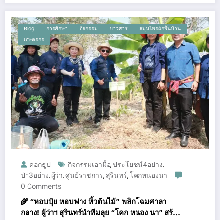
Blog
การศึกษา
กิจกรรม
ข่าวสาร
สมุนไพรผักพื้นบ้าน
เกษตรกร
ดอกธูป
กิจกรรมเอามื้อ
ประโยชน์4อย่าง
,
,
ป่า3อย่าง
ผู้ว่า
ศูนย์ราชการ
สุรินทร์
โคกหนองนา
,
,
,
,
0 Comments
🌾 “หอบปุ๋ย หอบฟาง หิ้วต้นไม้” พลิกโฉมศาลา
กลาง! ผู้ว่าฯ สุรินทร์นำทีมลุย “โคก หนอง นา” สร้าง