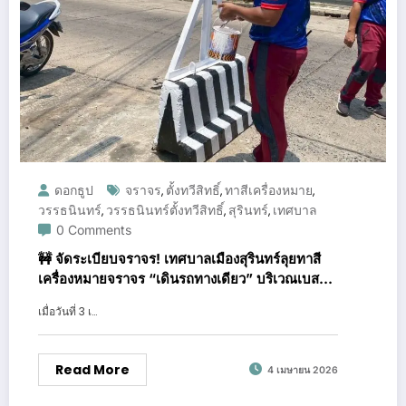
ดอกธูป
จราจร
ตั้งทวีสิทธิ์
ทาสีเครื่องหมาย
,
,
,
วรรธนินทร์
วรรธนินทร์ตั้งทวีสิทธิ์
สุรินทร์
เทศบาล
,
,
,
0 Comments
🚧 จัดระเบียบจราจร! เทศบาลเมืองสุรินทร์ลุยทาสี
เครื่องหมายจราจร “เดินรถทางเดียว” บริเวณเบส
ไฮเทค หลัง บ.ข.ส. เพิ่มความชัดเจน ลดอุบัติเหตุ 🖌️
เมื่อวันที่ 3 เ…
📍
Read More
4 เมษายน 2026