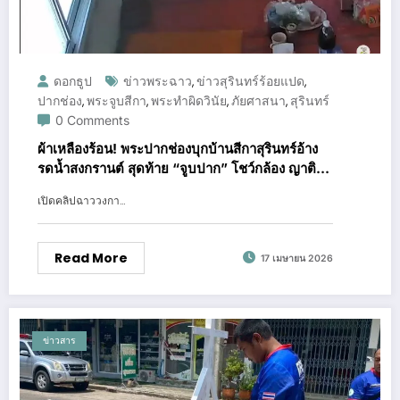
ดอกธูป
ข่าวพระฉาว
ข่าวสุรินทร์ร้อยแปด
,
,
ปากช่อง
พระจูบสีกา
พระทำผิดวินัย
ภัยศาสนา
สุรินทร์
,
,
,
,
0 Comments
ผ้าเหลืองร้อน! พระปากช่องบุกบ้านสีกาสุรินทร์อ้าง
รดน้ำสงกรานต์ สุดท้าย “จูบปาก” โชว์กล้อง ญาติสุด
ทนจุดประทัดไล่กระเจิง
เปิดคลิปฉาววงกา…
Read More
17 เมษายน 2026
ข่าวสาร