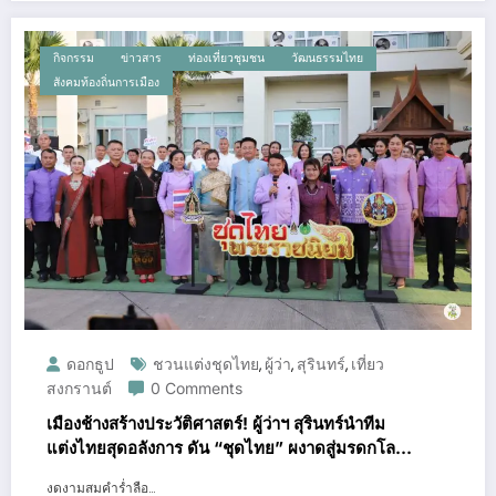
กิจกรรม
ข่าวสาร
ท่องเที่ยวชุมชน
วัฒนธรรมไทย
สังคมท้องถิ่นการเมือง
ดอกธูป
ชวนแต่งชุดไทย
ผู้ว่า
สุรินทร์
เที่ยว
,
,
,
สงกรานต์
0 Comments
เมืองช้างสร้างประวัติศาสตร์! ผู้ว่าฯ สุรินทร์นำทีม
แต่งไทยสุดอลังการ ดัน “ชุดไทย” ผงาดสู่มรดกโลก
UNESCO 🐘🇹🇭
งดงามสมคำร่ำลือ…