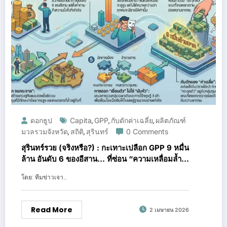
ดอกธูป
Capita
GPP
กับดักค่าเฉลี่ย
ผลิตภัณฑ์
,
,
,
มวลรวมจังหวัด
สถิติ
สุรินทร์
0 Comments
,
,
สุรินทร์รวย (จริงหรือ?) : กะเทาะเปลือก GPP 9 หมื่น
ล้าน อันดับ 6 ของอีสาน… ที่ซ่อน “ความเหลื่อมล้ำ”
ไว้ใต้พรม
โดย: ทีมข่าวเจา…
Read More
2 เมษายน 2026