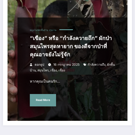
สมุนไพรผักพื้นบ้าน
สุขภาพ
“เขือง” หรือ “กำลังควายถึก” ผักป่า
สมุนไพรสุดหายาก ของดีจากป่าที่
คุณอาจยังไม่รู้จัก
,
ดอกธูป
16 กรกฎาคม 2025
กำลังควายถึง
ผักพื้น
,
,
,
บ้าน
สมุนไพร
เขือง
เขื่อง
หากคุณเป็นคนรัก…
Read More