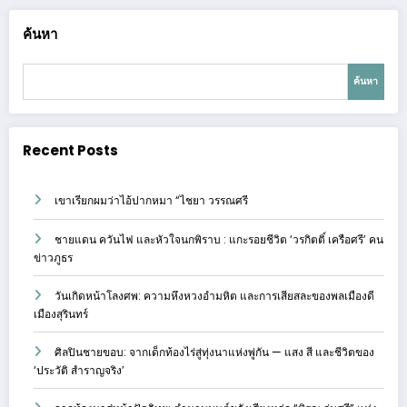
ค้นหา
ค้นหา
Recent Posts
เขาเรียกผมว่าไอ้ปากหมา “ไชยา วรรณศรี
ชายแดน ควันไฟ และหัวใจนกพิราบ : แกะรอยชีวิต ‘วรกิตติ์ เครือศรี’ คน
ข่าวภูธร
วันเกิดหน้าโลงศพ: ความหึงหวงอำมหิต และการเสียสละของพลเมืองดี
เมืองสุรินทร์
ศิลปินชายขอบ: จากเด็กท้องไร่สู่ทุ่งนาแห่งพู่กัน — แสง สี และชีวิตของ
‘ประวัติ สำราญจริง’