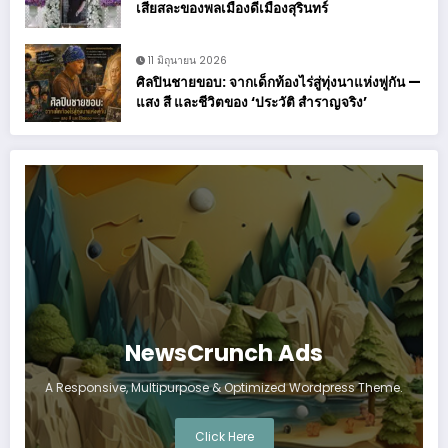
เสียสละของพลเมืองดีเมืองสุรินทร์
11 มิถุนายน 2026
ศิลปินชายขอบ: จากเด็กท้องไร่สู่ทุ่งนาแห่งพู่กัน —
แสง สี และชีวิตของ ‘ประวัติ สำราญจริง’
NewsCrunch Ads
A Responsive, Multipurpose & Optimized Wordpress Theme.
Click Here