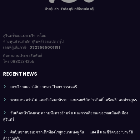
สุรินทร์ร้อยแปด บริหารโดย
ห้างหุ้นส่วนจำกัด สุรินทร์ร้อยแปด กรุ๊ป
เลขที่ผู้เสียภาษี :
0323565001191
ติดต่องานประชาสัมพันธ์
โทร 0880234255
RECENT NEWS
เขาเรียกผมว่าไอ้ปากหมา “ไชยา วรรณศรี
ชายแดน ควันไฟ และหัวใจนกพิราบ : แกะรอยชีวิต ‘วรกิตติ์ เครือศรี’ คนข่าวภูธร
วันเกิดหน้าโลงศพ: ความหึงหวงอำมหิต และการเสียสละของพลเมืองดีเมือง
สุรินทร์
ศิลปินชายขอบ: จากเด็กท้องไร่สู่ทุ่งนาแห่งพู่กัน — แสง สี และชีวิตของ ‘ประวัติ
สำราญจริง’