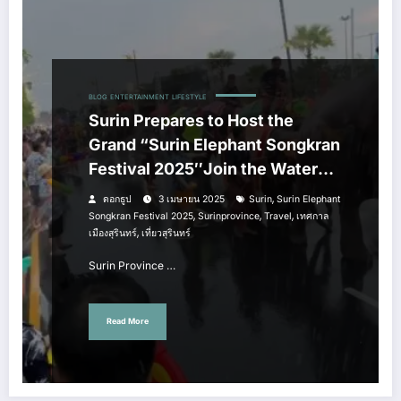
BLOG
ENTERTAINMENT
LIFESTYLE
Surin Prepares to Host the
Grand “Surin Elephant Songkran
Festival 2025″Join the Water
Festival with Elephants and
,
ดอกธูป
3 เมษายน 2025
Surin
Surin Elephant
Experience Unique Cultural
,
,
,
Songkran Festival 2025
Surinprovince
Travel
เทศกาล
,
เมืองสุรินทร์
เที่ยวสุรินทร์
Traditions
Surin Province …
Read More