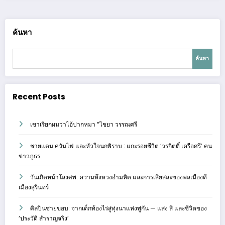
ค้นหา
ค้นหา
Recent Posts
เขาเรียกผมว่าไอ้ปากหมา “ไชยา วรรณศรี
ชายแดน ควันไฟ และหัวใจนกพิราบ : แกะรอยชีวิต ‘วรกิตติ์ เครือศรี’ คน
ข่าวภูธร
วันเกิดหน้าโลงศพ: ความหึงหวงอำมหิต และการเสียสละของพลเมืองดี
เมืองสุรินทร์
ศิลปินชายขอบ: จากเด็กท้องไร่สู่ทุ่งนาแห่งพู่กัน — แสง สี และชีวิตของ
‘ประวัติ สำราญจริง’