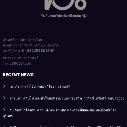
สุรินทร์ร้อยแปด บริหารโดย
ห้างหุ้นส่วนจำกัด สุรินทร์ร้อยแปด กรุ๊ป
เลขที่ผู้เสียภาษี :
0323565001191
ติดต่องานประชาสัมพันธ์
โทร 0880234255
RECENT NEWS
เขาเรียกผมว่าไอ้ปากหมา “ไชยา วรรณศรี
ชายแดน ควันไฟ และหัวใจนกพิราบ : แกะรอยชีวิต ‘วรกิตติ์ เครือศรี’ คนข่าวภูธร
วันเกิดหน้าโลงศพ: ความหึงหวงอำมหิต และการเสียสละของพลเมืองดีเมือง
สุรินทร์