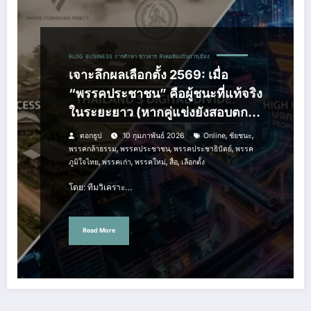
BLOG
BUSINESS
การศึกษา
ข่าวสาร
สังคมท้องถิ่นการเมือง
เจาะลึกผลเลือกตั้ง 2569: เมื่อ
“พรรคประชาชน” คือผู้ชนะที่แท้จริง
ในระยะยาว (หากคู่แข่งยังสอบตก
วิชาดิจิทัล)
,
,
ดอกธูป
10 กุมภาพันธ์ 2026
Online
ชัยชนะ
,
,
,
พรรคกล้าธรรม
พรรคประชาชน
พรรคประชาธิปัตย์
พรรค
,
,
,
,
ภูมิใจไทย
พรรคเก่า
พรรคใหม่
สื่อ
เลือกตั้ง
โดย: ทีมวิเคราะ…
Read More