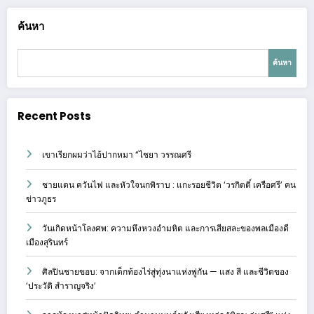
ค้นหา
ค้นหา
Recent Posts
เขาเรียกผมว่าไอ้ปากหมา “ไชยา วรรณศรี
ชายแดน ควันไฟ และหัวใจนกพิราบ : แกะรอยชีวิต ‘วรกิตติ์ เครือศรี’ คน
ข่าวภูธร
วันเกิดหน้าโลงศพ: ความหึงหวงอำมหิต และการเสียสละของพลเมืองดี
เมืองสุรินทร์
ศิลปินชายขอบ: จากเด็กท้องไร่สู่ทุ่งนาแห่งพู่กัน — แสง สี และชีวิตของ
‘ประวัติ สำราญจริง’