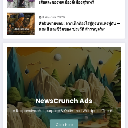
เสียสละของพลเมืองดีเมืองสุรินทร์
11 มิถุนายน 2026
ศิลปินชายขอบ: จากเด็กท้องไร่สู่ทุ่งนาแห่งพู่กัน —
แสง สี และชีวิตของ ‘ประวัติ สำราญจริง’
NewsCrunch Ads
A Responsive, Multipurpose & Optimized Wordpress Theme.
Click Here