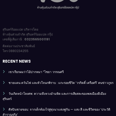
สุรินทร์ร้อยแปด บริหารโดย
ห้างหุ้นส่วนจำกัด สุรินทร์ร้อยแปด กรุ๊ป
เลขที่ผู้เสียภาษี :
0323565001191
ติดต่องานประชาสัมพันธ์
โทร 0880234255
RECENT NEWS
เขาเรียกผมว่าไอ้ปากหมา “ไชยา วรรณศรี
ชายแดน ควันไฟ และหัวใจนกพิราบ : แกะรอยชีวิต ‘วรกิตติ์ เครือศรี’ คนข่าวภูธร
วันเกิดหน้าโลงศพ: ความหึงหวงอำมหิต และการเสียสละของพลเมืองดีเมือง
สุรินทร์
ศิลปินชายขอบ: จากเด็กท้องไร่สู่ทุ่งนาแห่งพู่กัน — แสง สี และชีวิตของ ‘ประวัติ
สำราญจริง’