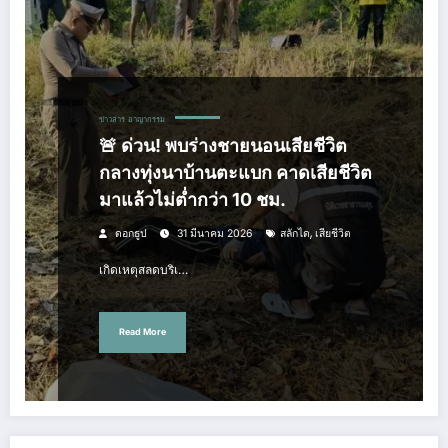
ข่าวสาร
อาญากรรม
🚨 ด่วน! พบร่างชายนอนเสียชีวิต
กลางทุ่งนาบ้านตะแบก คาดเสียชีวิต
มาแล้วไม่ต่ำกว่า 10 ชม.
,
ดอกธูป
31 มีนาคม 2026
สลักได
เสียชีวิต
เกิดเหตุสลดบริเ…
Read More