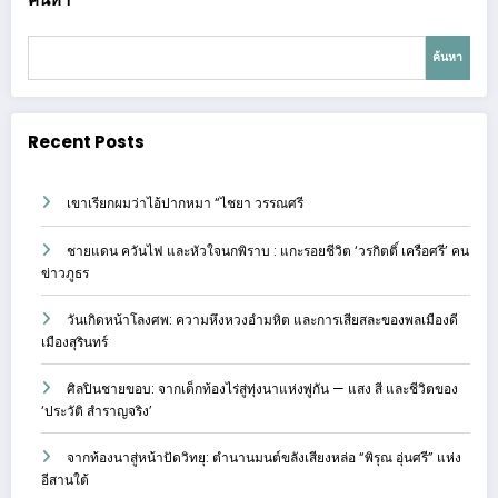
ค้นหา
Recent Posts
เขาเรียกผมว่าไอ้ปากหมา “ไชยา วรรณศรี
ชายแดน ควันไฟ และหัวใจนกพิราบ : แกะรอยชีวิต ‘วรกิตติ์ เครือศรี’ คน
ข่าวภูธร
วันเกิดหน้าโลงศพ: ความหึงหวงอำมหิต และการเสียสละของพลเมืองดี
เมืองสุรินทร์
ศิลปินชายขอบ: จากเด็กท้องไร่สู่ทุ่งนาแห่งพู่กัน — แสง สี และชีวิตของ
‘ประวัติ สำราญจริง’
จากท้องนาสู่หน้าปัดวิทยุ: ตำนานมนต์ขลังเสียงหล่อ “พิรุณ อุ่นศรี” แห่ง
อีสานใต้