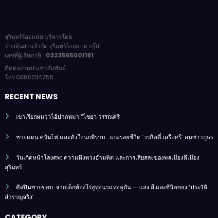
สุรินทร์ร้อยแปด บริหารโดย
ห้างหุ้นส่วนจำกัด สุรินทร์ร้อยแปด กรุ๊ป
เลขที่ผู้เสียภาษี :
0323565001191
ติดต่องานประชาสัมพันธ์
โทร 0880234255
RECENT NEWS
เขาเรียกผมว่าไอ้ปากหมา “ไชยา วรรณศรี
ชายแดน ควันไฟ และหัวใจนกพิราบ : แกะรอยชีวิต ‘วรกิตติ์ เครือศรี’ คนข่าวภูธร
วันเกิดหน้าโลงศพ: ความหึงหวงอำมหิต และการเสียสละของพลเมืองดีเมือง
สุรินทร์
ศิลปินชายขอบ: จากเด็กท้องไร่สู่ทุ่งนาแห่งพู่กัน — แสง สี และชีวิตของ ‘ประวัติ
สำราญจริง’
CATEGORY