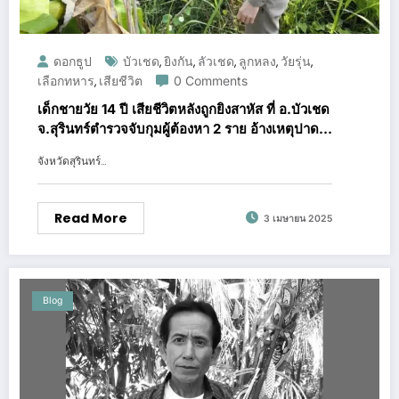
ดอกธูป
บัวเชด
ยิงกัน
ลัวเชด
ลูกหลง
วัยรุ่น
,
,
,
,
,
เลือกทหาร
เสียชีวิต
0 Comments
,
เด็กชายวัย 14 ปี เสียชีวิตหลังถูกยิงสาหัส ที่ อ.บัวเชด
จ.สุรินทร์ตำรวจจับกุมผู้ต้องหา 2 ราย อ้างเหตุปาด
หน้า พร้อมยึดอาวุธปืนของกลาง
จังหวัดสุรินทร์…
Read More
3 เมษายน 2025
Blog