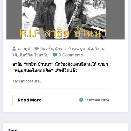
ดอกธูป
กันตรึม
นักร้อง
บ้านนา
สาธิต
อีสาน
,
,
,
,
ใต้
เสียชีวิต
ไวอาลัย
0 Comments
,
,
อาลัย “สาธิต บ้านนา” นักร้องดังแดนอีสานใต้ ฉายา
“หนุ่มกันตรึมยอดฮิต” เสียชีวิตแล้ว
วงการเพลงสุดเศร…
Read More
17 สิงหาคม 2024
ค้นหา