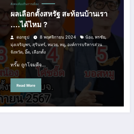
สังคมท้องถิ่นการเมือง
ผลเลือกตั้งสหรัฐ สะท้อนบ้านเรา
….ได้ไหม ?
,
,
ดอกธูป
8 พฤศจิกายน 2024
น้อง
พรชัย
,
,
,
,
มุ่งเจริญพร
สุรินทร์
หมวย
หมู
องค์การบริหารส่วน
,
,
จังหวัด
อิ๊ด
เลือกตั้ง
ทรั๊ม ถูกโจมตีจ…
Read More