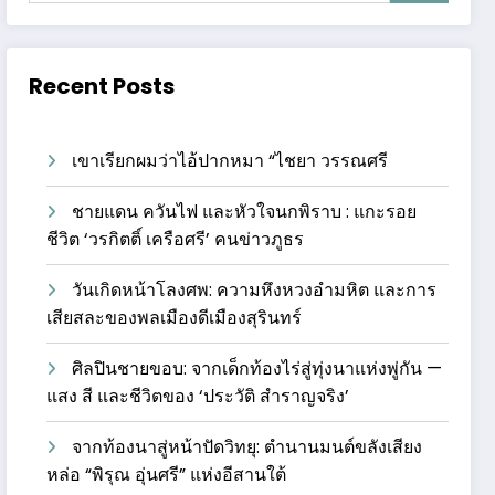
Recent Posts
เขาเรียกผมว่าไอ้ปากหมา “ไชยา วรรณศรี
ชายแดน ควันไฟ และหัวใจนกพิราบ : แกะรอย
ชีวิต ‘วรกิตติ์ เครือศรี’ คนข่าวภูธร
วันเกิดหน้าโลงศพ: ความหึงหวงอำมหิต และการ
เสียสละของพลเมืองดีเมืองสุรินทร์
ศิลปินชายขอบ: จากเด็กท้องไร่สู่ทุ่งนาแห่งพู่กัน —
แสง สี และชีวิตของ ‘ประวัติ สำราญจริง’
จากท้องนาสู่หน้าปัดวิทยุ: ตำนานมนต์ขลังเสียง
หล่อ “พิรุณ อุ่นศรี” แห่งอีสานใต้