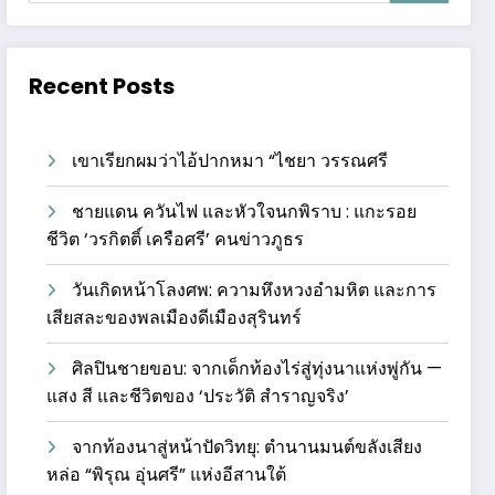
Recent Posts
เขาเรียกผมว่าไอ้ปากหมา “ไชยา วรรณศรี
ชายแดน ควันไฟ และหัวใจนกพิราบ : แกะรอย
ชีวิต ‘วรกิตติ์ เครือศรี’ คนข่าวภูธร
วันเกิดหน้าโลงศพ: ความหึงหวงอำมหิต และการ
เสียสละของพลเมืองดีเมืองสุรินทร์
ศิลปินชายขอบ: จากเด็กท้องไร่สู่ทุ่งนาแห่งพู่กัน —
แสง สี และชีวิตของ ‘ประวัติ สำราญจริง’
จากท้องนาสู่หน้าปัดวิทยุ: ตำนานมนต์ขลังเสียง
หล่อ “พิรุณ อุ่นศรี” แห่งอีสานใต้