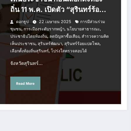
ถิ่น 11 พ.ค. เปิดตัว “สุรินทร์ร้อย
แปดโพล” เชื่อมโยงชุมชน
ดอกธูป
22 เมษายน 2025
การมีส่วนร่วม
,
,
,
ชุมชน
การเมืองระดับรากหญ้า
นโยบายสาธารณะ
,
,
ประชาธิปไตยท้องถิ่น
ลดปัญหาซื้อเสียง
สำรวจความคิด
,
,
,
เห็นประชาชน
สุรินทร์พัฒนา
สุรินทร์ร้อยแปดโพล
,
เลือกตั้งท้องถิ่นสุรินทร์
โปร่งใสตรวจสอบได้
จังหวัดสุรินทร์…
Read More