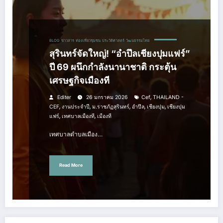
BLOG
ข่าวสาร
ท่องเที่ยวชุมชน
ประวัติศาสตร์
วัฒนธรรมไทย
สุรินทร์จัดใหญ่! “อำปึลเชียงปุมแฟร์”
ปี 69 ผนึกกำลังนานาชาติ กระตุ้น
เศรษฐกิจเมืองที
,
Editer
26 มกราคม 2026
Cef
THAILAND -
,
,
,
,
,
CEF
งานประจำปี
ม.ราชภัฏสุรินทร์
อำปึล
เชียงปุม
เชียงปุม
,
,
แฟร์
เทศบาลเมืองที
เมืองที
เทศบาลตำบลเมือง…
Read More