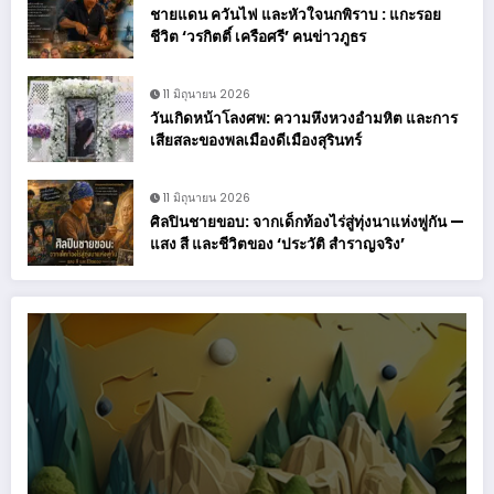
ชายแดน ควันไฟ และหัวใจนกพิราบ : แกะรอย
ชีวิต ‘วรกิตติ์ เครือศรี’ คนข่าวภูธร
11 มิถุนายน 2026
วันเกิดหน้าโลงศพ: ความหึงหวงอำมหิต และการ
เสียสละของพลเมืองดีเมืองสุรินทร์
11 มิถุนายน 2026
ศิลปินชายขอบ: จากเด็กท้องไร่สู่ทุ่งนาแห่งพู่กัน —
แสง สี และชีวิตของ ‘ประวัติ สำราญจริง’