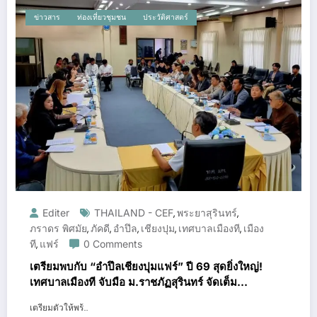
ข่าวสาร
ท่องเที่ยวชุมชน
ประวัติศาสตร์
Editer
THAILAND - CEF
พระยาสุรินทร์
,
,
ภราดร พิศมัย
ภัคดี
อำปึล
เชียงปุม
เทศบาลเมืองที
เมือง
,
,
,
,
,
ที
แฟร์
0 Comments
,
เตรียมพบกับ “อำปึลเชียงปุมแฟร์” ปี 69 สุดยิ่งใหญ่!
เทศบาลเมืองที จับมือ ม.ราชภัฏสุรินทร์ จัดเต็ม
กิจกรรมนานาชาติ
เตรียมตัวให้พร้…