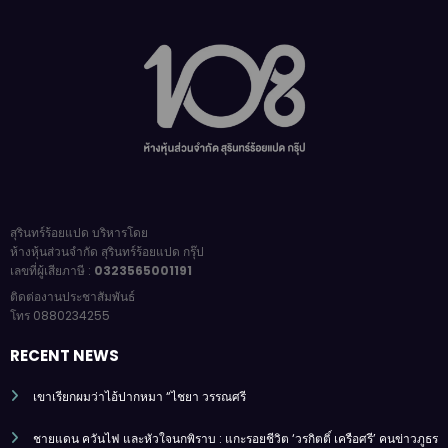
สุรินทร์ร้อยแปด บริหารโดย
ห้างหุ้นส่วนจำกัด สุรินทร์ร้อยแปด กรุ๊ป
เลขที่ผู้เสียภาษี :
0323565001191
ติดต่องานประชาสัมพันธ์
โทร 0880234255
RECENT NEWS
เขาเรียกผมว่าไอ้ปากหมา “ไชยา วรรณศรี
ชายแดน ควันไฟ และหัวใจนกพิราบ : แกะรอยชีวิต ‘วรกิตติ์ เครือศรี’ คนข่าวภูธร