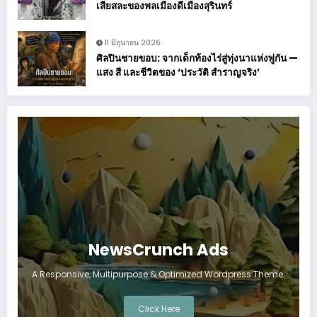
เสียสละของพลเมืองดีเมืองสุรินทร์
11 มิถุนายน 2026
ศิลปินชายขอบ: จากเด็กท้องไร่สู่ทุ่งนาแห่งพู่กัน —
แสง สี และชีวิตของ ‘ประวัติ สำราญจริง’
NewsCrunch Ads
A Responsive, Multipurpose & Optimized Wordpress Theme.
Click Here