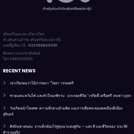
สุรินทร์ร้อยแปด บริหารโดย
ห้างหุ้นส่วนจำกัด สุรินทร์ร้อยแปด กรุ๊ป
เลขที่ผู้เสียภาษี :
0323565001191
ติดต่องานประชาสัมพันธ์
โทร 0880234255
RECENT NEWS
เขาเรียกผมว่าไอ้ปากหมา “ไชยา วรรณศรี
ชายแดน ควันไฟ และหัวใจนกพิราบ : แกะรอยชีวิต ‘วรกิตติ์ เครือศรี’ คนข่าวภูธร
วันเกิดหน้าโลงศพ: ความหึงหวงอำมหิต และการเสียสละของพลเมืองดีเมือง
สุรินทร์
ศิลปินชายขอบ: จากเด็กท้องไร่สู่ทุ่งนาแห่งพู่กัน — แสง สี และชีวิตของ ‘ประวัติ
สำราญจริง’