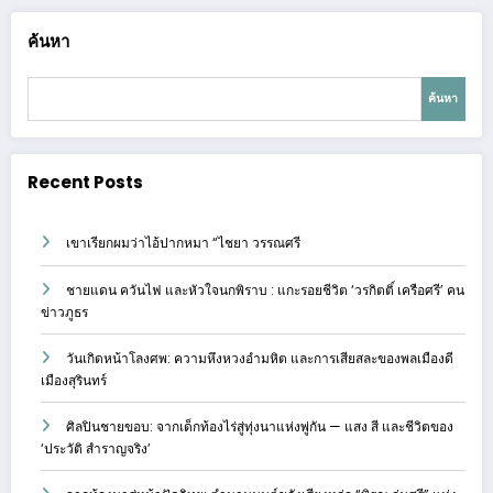
ค้นหา
ค้นหา
Recent Posts
เขาเรียกผมว่าไอ้ปากหมา “ไชยา วรรณศรี
ชายแดน ควันไฟ และหัวใจนกพิราบ : แกะรอยชีวิต ‘วรกิตติ์ เครือศรี’ คน
ข่าวภูธร
วันเกิดหน้าโลงศพ: ความหึงหวงอำมหิต และการเสียสละของพลเมืองดี
เมืองสุรินทร์
ศิลปินชายขอบ: จากเด็กท้องไร่สู่ทุ่งนาแห่งพู่กัน — แสง สี และชีวิตของ
‘ประวัติ สำราญจริง’