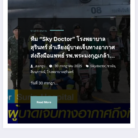
ข่าวสาร
สุขภาพ
ทีม “Sky Doctor” โรงพยาบาล
สุรินทร์ ลำเลียงผู้บาดเจ็บทางอากาศ
ส่งถึงมือแพทย์ รพ.พระมงกุฎเกล้า
อย่างปลอดภัย
,
,
ดอกธูป
30 กรกฎาคม 2025
Skydoctor
ชวมัย
,
สืบนุการณ์
โรงพยาบาลสุรินทร์
วันที่ 30 กรกฎา…
Read More