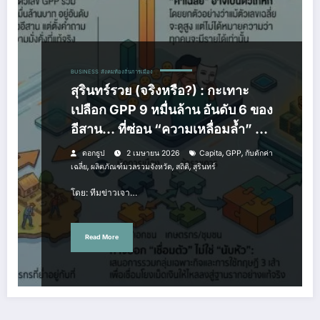
BUSINESS
สังคมท้องถิ่นการเมือง
สุรินทร์รวย (จริงหรือ?) : กะเทาะ
เปลือก GPP 9 หมื่นล้าน อันดับ 6 ของ
อีสาน… ที่ซ่อน “ความเหลื่อมล้ำ” ไว้
ใต้พรม
,
,
ดอกธูป
2 เมษายน 2026
Capita
GPP
กับดักค่า
,
,
,
เฉลี่ย
ผลิตภัณฑ์มวลรวมจังหวัด
สถิติ
สุรินทร์
โดย: ทีมข่าวเจา…
Read More