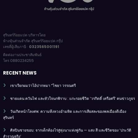
สุรินทร์ร้อยแปด บริหารโดย
ห้างหุ้นส่วนจำกัด สุรินทร์ร้อยแปด กรุ๊ป
เลขที่ผู้เสียภาษี :
0323565001191
ติดต่องานประชาสัมพันธ์
โทร 0880234255
RECENT NEWS
เขาเรียกผมว่าไอ้ปากหมา “ไชยา วรรณศรี
ชายแดน ควันไฟ และหัวใจนกพิราบ : แกะรอยชีวิต ‘วรกิตติ์ เครือศรี’ คนข่าวภูธร
วันเกิดหน้าโลงศพ: ความหึงหวงอำมหิต และการเสียสละของพลเมืองดีเมือง
สุรินทร์
ศิลปินชายขอบ: จากเด็กท้องไร่สู่ทุ่งนาแห่งพู่กัน — แสง สี และชีวิตของ ‘ประวัติ
สำราญจริง’