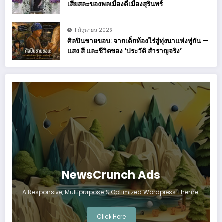
เสียสละของพลเมืองดีเมืองสุรินทร์
11 มิถุนายน 2026
ศิลปินชายขอบ: จากเด็กท้องไร่สู่ทุ่งนาแห่งพู่กัน —
แสง สี และชีวิตของ ‘ประวัติ สำราญจริง’
NewsCrunch Ads
A Responsive, Multipurpose & Optimized Wordpress Theme.
Click Here