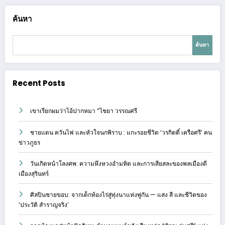
ค้นหา
ค้นหา
Recent Posts
เขาเรียกผมว่าไอ้ปากหมา “ไชยา วรรณศรี
ชายแดน ควันไฟ และหัวใจนกพิราบ : แกะรอยชีวิต ‘วรกิตติ์ เครือศรี’ คน
ข่าวภูธร
วันเกิดหน้าโลงศพ: ความหึงหวงอำมหิต และการเสียสละของพลเมืองดี
เมืองสุรินทร์
ศิลปินชายขอบ: จากเด็กท้องไร่สู่ทุ่งนาแห่งพู่กัน — แสง สี และชีวิตของ
‘ประวัติ สำราญจริง’