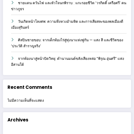
ชายแดน ควันไฟ และหัวใจนกพิราบ : แกะรอยชีวิต ‘วรกิตติ์ เครือศรี’ คน
ข่าวภูธร
วันเกิดหน้าโลงศพ: ความหึงหวงอำมหิต และการเสียสละของพลเมืองดี
เมืองสุรินทร์
ศิลปินชายขอบ: จากเด็กท้องไร่สู่ทุ่งนาแห่งพู่กัน — แสง สี และชีวิตของ
‘ประวัติ สำราญจริง’
จากท้องนาสู่หน้าปัดวิทยุ: ตำนานมนต์ขลังเสียงหล่อ “พิรุณ อุ่นศรี” แห่ง
อีสานใต้
Recent Comments
ไม่มีความเห็นที่จะแสดง
Archives