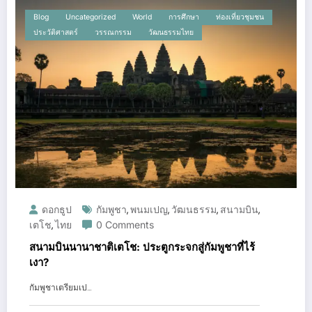
Blog
Uncategorized
World
การศึกษา
ท่องเที่ยวชุมชน
ประวัติศาสตร์
วรรณกรรม
วัฒนธรรมไทย
ดอกธูป
กัมพูชา
พนมเปญ
วัฒนธรรม
สนามบิน
,
,
,
,
เตโช
ไทย
0 Comments
,
สนามบินนานาชาติเตโช: ประตูกระจกสู่กัมพูชาที่ไร้
เงา?
กัมพูชาเตรียมเป…