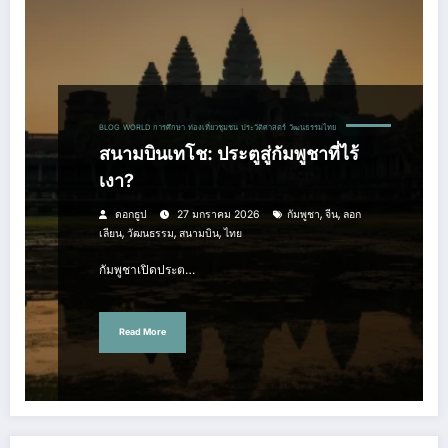
BLOG
WORLD
การศึกษา
ท่องเที่ยวชุมชน
ประวัติศาสตร์
วัฒนธรรมไทย
สนามบินเทโช: ประตูสู่กัมพูชาที่ไร้
เงา?
,
,
ดอกธูป
27 มกราคม 2026
กัมพูชา
จีน
ลอก
,
,
,
เลียน
วัฒนธรรม
สนามบิน
ไทย
กัมพูชาเปิดประต…
Read More