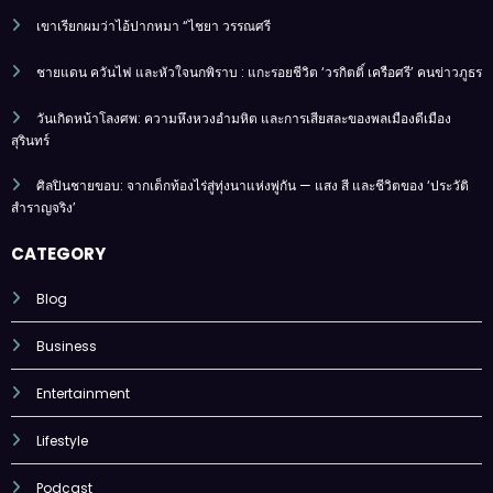
เขาเรียกผมว่าไอ้ปากหมา “ไชยา วรรณศรี
ชายแดน ควันไฟ และหัวใจนกพิราบ : แกะรอยชีวิต ‘วรกิตติ์ เครือศรี’ คนข่าวภูธร
วันเกิดหน้าโลงศพ: ความหึงหวงอำมหิต และการเสียสละของพลเมืองดีเมือง
สุรินทร์
ศิลปินชายขอบ: จากเด็กท้องไร่สู่ทุ่งนาแห่งพู่กัน — แสง สี และชีวิตของ ‘ประวัติ
สำราญจริง’
CATEGORY
Blog
Business
Entertainment
Lifestyle
Podcast