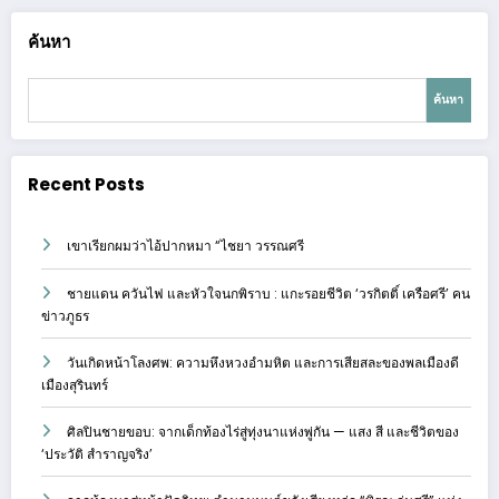
ค้นหา
ค้นหา
Recent Posts
เขาเรียกผมว่าไอ้ปากหมา “ไชยา วรรณศรี
ชายแดน ควันไฟ และหัวใจนกพิราบ : แกะรอยชีวิต ‘วรกิตติ์ เครือศรี’ คน
ข่าวภูธร
วันเกิดหน้าโลงศพ: ความหึงหวงอำมหิต และการเสียสละของพลเมืองดี
เมืองสุรินทร์
ศิลปินชายขอบ: จากเด็กท้องไร่สู่ทุ่งนาแห่งพู่กัน — แสง สี และชีวิตของ
‘ประวัติ สำราญจริง’