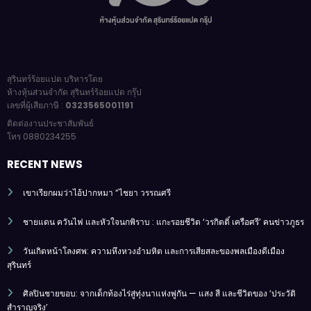
สุรินทร์ร้อยแปด บริหารโดย
ห้างหุ้นส่วนจำกัด สุรินทร์ร้อยแปด กรุ๊ป
เลขที่ผู้เสียภาษี :
0323565001191
ติดต่องานประชาสัมพันธ์
โทร 0880234255
RECENT NEWS
เขาเรียกผมว่าไอ้ปากหมา “ไชยา วรรณศรี
ชายแดน ควันไฟ และหัวใจนกพิราบ : แกะรอยชีวิต ‘วรกิตติ์ เครือศรี’ คนข่าวภูธร
วันเกิดหน้าโลงศพ: ความหึงหวงอำมหิต และการเสียสละของพลเมืองดีเมือง
สุรินทร์
ศิลปินชายขอบ: จากเด็กท้องไร่สู่ทุ่งนาแห่งพู่กัน — แสง สี และชีวิตของ ‘ประวัติ
สำราญจริง’