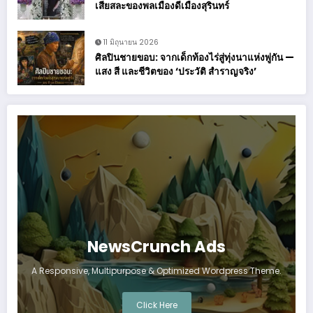
เสียสละของพลเมืองดีเมืองสุรินทร์
11 มิถุนายน 2026
ศิลปินชายขอบ: จากเด็กท้องไร่สู่ทุ่งนาแห่งพู่กัน —
แสง สี และชีวิตของ ‘ประวัติ สำราญจริง’
NewsCrunch Ads
A Responsive, Multipurpose & Optimized Wordpress Theme.
Click Here