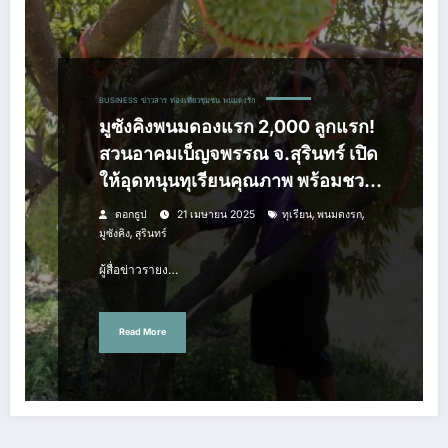
BUSINESS
ข่าวสาร
ท่องเที่ยวชุมชน
พนมดงรัก
มูซังคิงพนมดองแรก 2,000 ลูกแรก!
สวนอาคมเบ็ญจพรรณ จ.สุรินทร์ เปิด
ให้อุดหนุนทุเรียนคุณภาพ พร้อมชวน
พิสูจน์รสชาติสู้ทั่วประเทศ
,
,
ดอกธูป
21 เมษายน 2025
ทุเรียน
พนมดงรก
,
มูซังคิง
สุรินทร์
ผู้สื่อข่าวรายง…
Read More