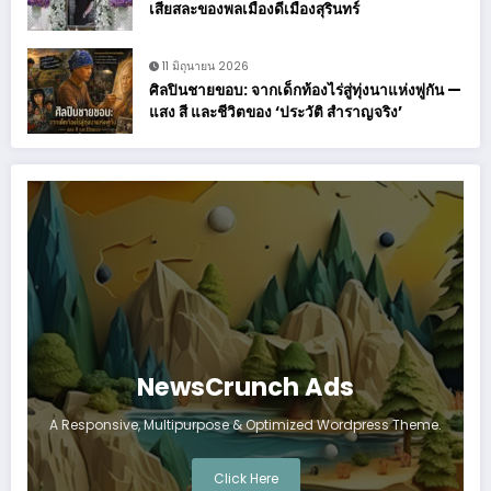
เสียสละของพลเมืองดีเมืองสุรินทร์
11 มิถุนายน 2026
ศิลปินชายขอบ: จากเด็กท้องไร่สู่ทุ่งนาแห่งพู่กัน —
แสง สี และชีวิตของ ‘ประวัติ สำราญจริง’
NewsCrunch Ads
A Responsive, Multipurpose & Optimized Wordpress Theme.
Click Here