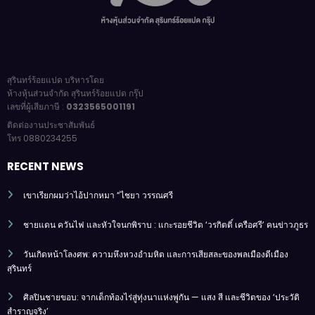
สุรินทร์ร้อยแปด บริหารโดย
ห้างหุ้นส่วนจำกัด สุรินทร์ร้อยแปด กรุ๊ป
เลขที่ผู้เสียภาษี :
0323565001191
ติดต่องานประชาสัมพันธ์
โทร 0880234255
RECENT NEWS
เขาเรียกผมว่าไอ้ปากหมา “ไชยา วรรณศรี
ชายแดน ควันไฟ และหัวใจนกพิราบ : แกะรอยชีวิต ‘วรกิตติ์ เครือศรี’ คนข่าวภูธร
วันเกิดหน้าโลงศพ: ความหึงหวงอำมหิต และการเสียสละของพลเมืองดีเมือง
สุรินทร์
ศิลปินชายขอบ: จากเด็กท้องไร่สู่ทุ่งนาแห่งพู่กัน — แสง สี และชีวิตของ ‘ประวัติ
สำราญจริง’