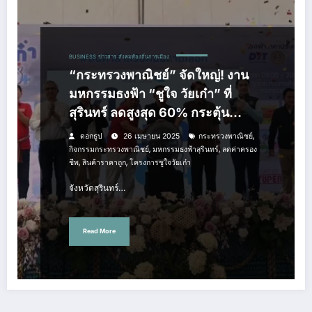
BUSINESS
ข่าวสาร
สังคมท้องถิ่นการเมือง
“กระทรวงพาณิชย์” จัดใหญ่! งาน
มหกรรมธงฟ้า “ชูใจ วัยเก๋า” ที่
สุรินทร์ ลดสูงสุด 60% กระตุ้น
เศรษฐกิจฐานราก
,
ดอกธูป
26 เมษายน 2025
กระทรวงพาณิชย์
,
,
กิจกรรมกระทรวงพาณิชย์
มหกรรมธงฟ้าสุรินทร์
ลดค่าครอง
,
,
ชีพ
สินค้าราคาถูก
โครงการชูใจวัยเก๋า
จังหวัดสุรินทร์…
Read More