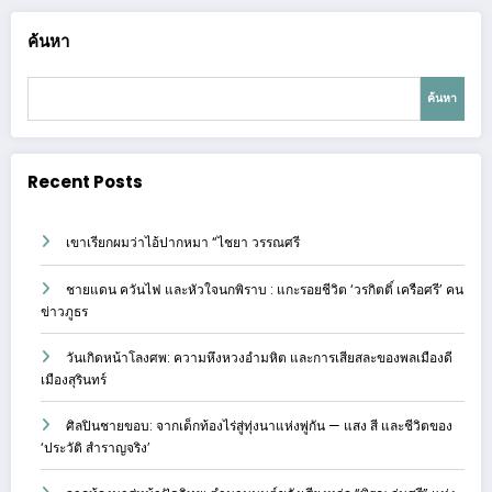
ค้นหา
ค้นหา
Recent Posts
เขาเรียกผมว่าไอ้ปากหมา “ไชยา วรรณศรี
ชายแดน ควันไฟ และหัวใจนกพิราบ : แกะรอยชีวิต ‘วรกิตติ์ เครือศรี’ คน
ข่าวภูธร
วันเกิดหน้าโลงศพ: ความหึงหวงอำมหิต และการเสียสละของพลเมืองดี
เมืองสุรินทร์
ศิลปินชายขอบ: จากเด็กท้องไร่สู่ทุ่งนาแห่งพู่กัน — แสง สี และชีวิตของ
‘ประวัติ สำราญจริง’