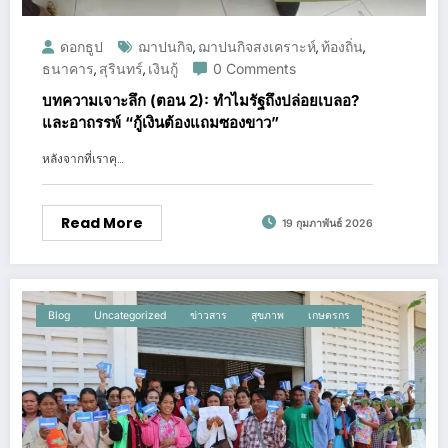
ดอกธูป
ฌาปนกิจ
ฌาปนกิจสงเคราะห์
ท้องถิ่น
,
,
,
ธนาคาร
สุรินทร์
เงินกู้
0 Comments
,
,
บทความเจาะลึก (ตอน 2): ทำไมรัฐถึงปล่อยเบลอ?
และอาถรรพ์ “กู้เงินต้องแถมซองขาว”
หลังจากที่เราคุ…
Read More
19 กุมภาพันธ์ 2026
Blog
Uncategorized
ข่าวสาร
สุขภาพ
เกษตรกร