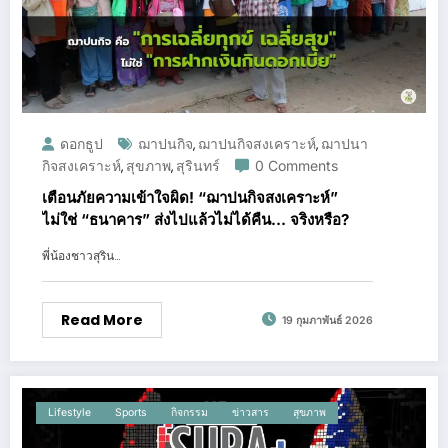
ดอกธูป
ฌาปนกิจ
ฌาปนกิจสงเคราะห์
ฌาปนา
,
,
กิจสงเคราะห์
สุขภาพ
สุรินทร์
0 Comments
,
,
เตือนภัยความเข้าใจผิด! “ฌาปนกิจสงเคราะห์”
ไม่ใช่ “ธนาคาร” ส่งไปแล้วไม่ได้คืน… จริงหรือ?
พี่น้องชาวสุริน…
Read More
19 กุมภาพันธ์ 2026
Lifestyle
Sports
กิจกรรม
ข่าวสาร
สุขภาพ