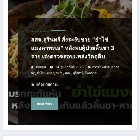
ข่าวสาร
สุขภาพ
สสจ.สุรินทร์ สั่งระงับขาย “ยำไข่
แมงดาทะเล” หลังพบผู้ป่วยลิ้นชา 3
ราย เร่งตรวจสอบแหล่งวัตถุดิบ
,
ดอกธูป
24 กุมภาพันธ์ 2026
การจำหน่าย
ตลาด
,
,
,
,
,
นัด
ยำไข่แมงดา
ระงับ
สสจ.
สุรินทร์
อันตราย
🚨 [เตือนภัยด่วน…
Read More