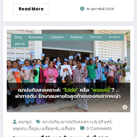
Read More
19 กุมภาพันธ์ 2026
Blog
Business
Lifestyle
Podcast
กิจกรรม
ข่าวสาร
สุขภาพ
ดอกธูป
ฌาปนกิจ
ฌาปนกิจสงเคราะห์
สุรินทร์
,
,
,
หยุดส่ง
เกื้อกูล
เฉลี่ยทุกข์
เฉลี่ยสุข
0 Comments
,
,
,