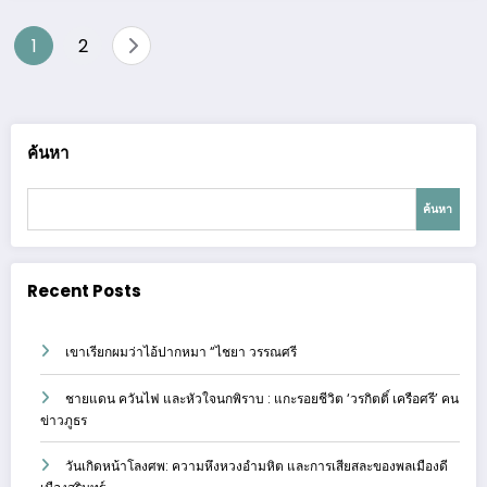
Posts
1
2
pagination
ค้นหา
ค้นหา
Recent Posts
เขาเรียกผมว่าไอ้ปากหมา “ไชยา วรรณศรี
ชายแดน ควันไฟ และหัวใจนกพิราบ : แกะรอยชีวิต ‘วรกิตติ์ เครือศรี’ คน
ข่าวภูธร
วันเกิดหน้าโลงศพ: ความหึงหวงอำมหิต และการเสียสละของพลเมืองดี