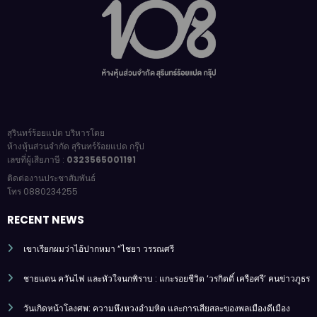
สุรินทร์ร้อยแปด บริหารโดย
ห้างหุ้นส่วนจำกัด สุรินทร์ร้อยแปด กรุ๊ป
เลขที่ผู้เสียภาษี :
0323565001191
ติดต่องานประชาสัมพันธ์
โทร 0880234255
RECENT NEWS
เขาเรียกผมว่าไอ้ปากหมา “ไชยา วรรณศรี
ชายแดน ควันไฟ และหัวใจนกพิราบ : แกะรอยชีวิต ‘วรกิตติ์ เครือศรี’ คนข่าวภูธร
วันเกิดหน้าโลงศพ: ความหึงหวงอำมหิต และการเสียสละของพลเมืองดีเมือง