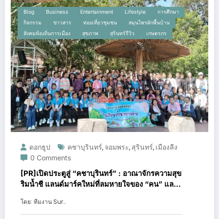
Blog
Business
Entertainment
Lifestyle
การศึกษา
กิจกรรม
ข่าวสาร
ท่องเที่ยวชุมชน
สมุนไพรผักพื้นบ้าน
สังคมท้องถิ่นการเมือง
สุขภาพ
สุรินทร์รีวิว
เกษตรกร
ดอกธูป
คชาบุรินทร์
จอมพระ
สุรินทร์
เมืองลีง
,
,
,
0 Comments
[PR]เปิดประตูสู่ “คชาบุรินทร์” : อาณาจักรความสุข
ริมน้ำชี แลนด์มาร์คใหม่ที่ลมหายใจของ “คน” และ
“ช้าง” ผสานเป็นหนึ่งเดียว
โดย: ทีมงาน Sur…