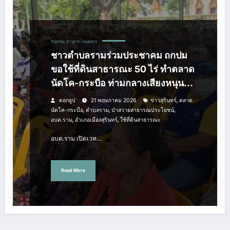
กิจกรรม
ข่าวสาร
เกษตรกร
ชาวตำบลรามร่วมประชาคม ถกปม
ขอใช้ที่ดินสาธารณะ 50 ไร่ ทำตลาด
นัดโค-กระบือ ท่ามกลางเสียงหนุน
และค้าน
,
ดอกธูป
21 พฤษภาคม 2026
ข่าวสุรินทร์
ตลาด
,
,
,
นัดโค-กระบือ
ตำบลราม
ป่าสวายสาธารณประโยชน์
,
,
อบต.ราม
อำเภอเมืองสุรินทร์
ใช้ที่ดินสาธารณะ
อบต.ราม เปิดเวท…
Read More