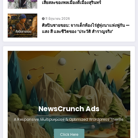
เสียสละของพลเมืองดีเมืองสุรินทร์
11 มิถุนายน 2026
ศิลปินชายขอบ: จากเด็กท้องไร่สู่ทุ่งนาแห่งพู่กัน —
แสง สี และชีวิตของ ‘ประวัติ สำราญจริง’
NewsCrunch Ads
A Responsive, Multipurpose & Optimized Wordpress Theme.
Click Here