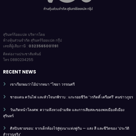
สุรินทร์ร้อยแปด บริหารโดย
ห้างหุ้นส่วนจำกัด สุรินทร์ร้อยแปด กรุ๊ป
เลขที่ผู้เสียภาษี :
0323565001191
ติดต่องานประชาสัมพันธ์
โทร 0880234255
RECENT NEWS
เขาเรียกผมว่าไอ้ปากหมา “ไชยา วรรณศรี
ชายแดน ควันไฟ และหัวใจนกพิราบ : แกะรอยชีวิต ‘วรกิตติ์ เครือศรี’ คนข่าวภูธร
วันเกิดหน้าโลงศพ: ความหึงหวงอำมหิต และการเสียสละของพลเมืองดีเมือง
สุรินทร์
ศิลปินชายขอบ: จากเด็กท้องไร่สู่ทุ่งนาแห่งพู่กัน — แสง สี และชีวิตของ ‘ประวัติ
สำราญจริง’