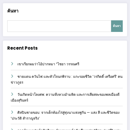
ค้นหา
ค้นหา
Recent Posts
เขาเรียกผมว่าไอ้ปากหมา “ไชยา วรรณศรี
ชายแดน ควันไฟ และหัวใจนกพิราบ : แกะรอยชีวิต ‘วรกิตติ์ เครือศรี’ คน
ข่าวภูธร
วันเกิดหน้าโลงศพ: ความหึงหวงอำมหิต และการเสียสละของพลเมืองดี
เมืองสุรินทร์
ศิลปินชายขอบ: จากเด็กท้องไร่สู่ทุ่งนาแห่งพู่กัน — แสง สี และชีวิตของ
‘ประวัติ สำราญจริง’