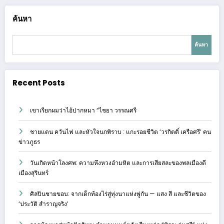
ค้นหา
ค้นหา
Recent Posts
เขาเรียกผมว่าไอ้ปากหมา “ไชยา วรรณศรี
ชายแดน ควันไฟ และหัวใจนกพิราบ : แกะรอยชีวิต ‘วรกิตติ์ เครือศรี’ คน
ข่าวภูธร
วันเกิดหน้าโลงศพ: ความหึงหวงอำมหิต และการเสียสละของพลเมืองดี
เมืองสุรินทร์
ศิลปินชายขอบ: จากเด็กท้องไร่สู่ทุ่งนาแห่งพู่กัน — แสง สี และชีวิตของ
‘ประวัติ สำราญจริง’