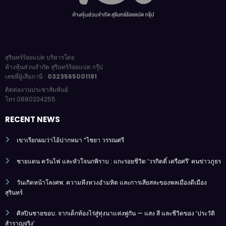
สุรินทร์ร้อยแปด บริหารโดย
ห้างหุ้นส่วนจำกัด สุรินทร์ร้อยแปด กรุ๊ป
เลขที่ผู้เสียภาษี :
0323565001191
ติดต่องานประชาสัมพันธ์
โทร 0880234255
RECENT NEWS
เขาเรียกผมว่าไอ้ปากหมา “ไชยา วรรณศรี
ชายแดน ควันไฟ และหัวใจนกพิราบ : แกะรอยชีวิต ‘วรกิตติ์ เครือศรี’ คนข่าวภูธร
วันเกิดหน้าโลงศพ: ความหึงหวงอำมหิต และการเสียสละของพลเมืองดีเมือง
สุรินทร์
ศิลปินชายขอบ: จากเด็กท้องไร่สู่ทุ่งนาแห่งพู่กัน — แสง สี และชีวิตของ ‘ประวัติ
สำราญจริง’