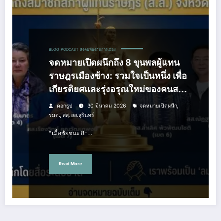
BLOG
PODCAST
สังคมท้องถิ่นการเมือง
จดหมายเปิดผนึกถึง 8 ขุนพลผู้แทน
ราษฎรเมืองช้าง: รวมใจเป็นหนึ่ง เพื่อ
เกียรติยศและรุ่งอรุณใหม่ของคนสะ
เร็น
,
ดอกธูป
30 มีนาคม 2026
จดหมายเปิดผนึก
,
,
รมต.
สส
สส.สุรินทร์
"เมื่อชัยชนะ 8-…
Read More