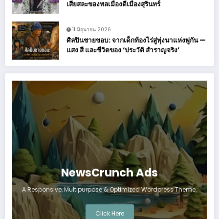
เสียสละของพลเมืองดีเมืองสุรินทร์
11 มิถุนายน 2026
ศิลปินชายขอบ: จากเด็กท้องไร่สู่ทุ่งนาแห่งพู่กัน —
แสง สี และชีวิตของ ‘ประวัติ สำราญจริง’
NewsCrunch Ads
A Responsive, Multipurpose & Optimized Wordpress Theme.
Click Here