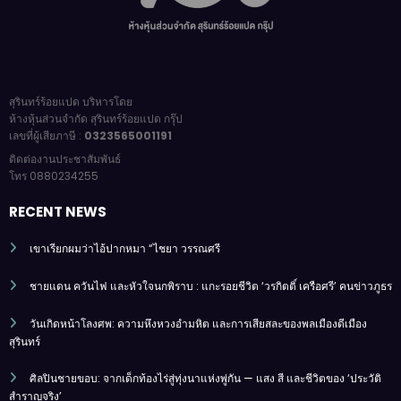
สุรินทร์ร้อยแปด บริหารโดย
ห้างหุ้นส่วนจำกัด สุรินทร์ร้อยแปด กรุ๊ป
เลขที่ผู้เสียภาษี :
0323565001191
ติดต่องานประชาสัมพันธ์
โทร 0880234255
RECENT NEWS
เขาเรียกผมว่าไอ้ปากหมา “ไชยา วรรณศรี
ชายแดน ควันไฟ และหัวใจนกพิราบ : แกะรอยชีวิต ‘วรกิตติ์ เครือศรี’ คนข่าวภูธร
วันเกิดหน้าโลงศพ: ความหึงหวงอำมหิต และการเสียสละของพลเมืองดีเมือง
สุรินทร์
ศิลปินชายขอบ: จากเด็กท้องไร่สู่ทุ่งนาแห่งพู่กัน — แสง สี และชีวิตของ ‘ประวัติ
สำราญจริง’