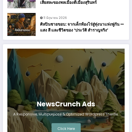
เสียสละของพลเมืองดีเมืองสุรินทร์
11 มิถุนายน 2026
ศิลปินชายขอบ: จากเด็กท้องไร่สู่ทุ่งนาแห่งพู่กัน —
แสง สี และชีวิตของ ‘ประวัติ สำราญจริง’
NewsCrunch Ads
A Responsive, Multipurpose & Optimized Wordpress Theme.
Click Here