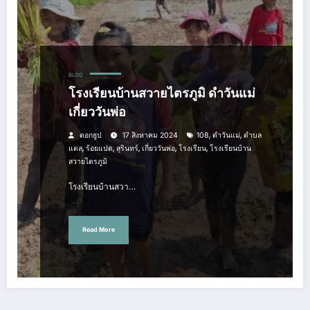
BLOG
โรงเรียนบ้านสวายไตรภูมิ ดำวันแม่
เกี่ยววันพ่อ
,
,
ดอกธูป
17 สิงหาคม 2024
108
ดำวันแม่
ตำบล
,
,
,
,
,
แตล
ร้อยแปด
สุรินทร์
เกี่ยววันพ่อ
โรงเรียน
โรงเรียนบ้าน
สวายไตรภูมิ
โรงเรียนบ้านสวา…
Read More