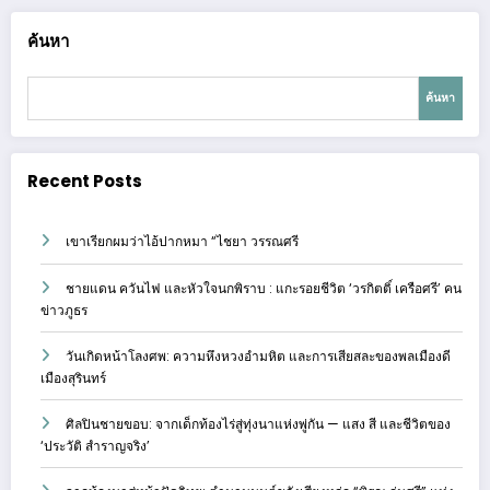
ค้นหา
ค้นหา
Recent Posts
เขาเรียกผมว่าไอ้ปากหมา “ไชยา วรรณศรี
ชายแดน ควันไฟ และหัวใจนกพิราบ : แกะรอยชีวิต ‘วรกิตติ์ เครือศรี’ คน
ข่าวภูธร
วันเกิดหน้าโลงศพ: ความหึงหวงอำมหิต และการเสียสละของพลเมืองดี
เมืองสุรินทร์
ศิลปินชายขอบ: จากเด็กท้องไร่สู่ทุ่งนาแห่งพู่กัน — แสง สี และชีวิตของ
‘ประวัติ สำราญจริง’