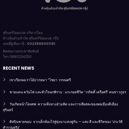
สุรินทร์ร้อยแปด บริหารโดย
ห้างหุ้นส่วนจำกัด สุรินทร์ร้อยแปด กรุ๊ป
เลขที่ผู้เสียภาษี :
0323565001191
ติดต่องานประชาสัมพันธ์
โทร 0880234255
RECENT NEWS
เขาเรียกผมว่าไอ้ปากหมา “ไชยา วรรณศรี
ชายแดน ควันไฟ และหัวใจนกพิราบ : แกะรอยชีวิต ‘วรกิตติ์ เครือศรี’ คนข่าวภูธร
วันเกิดหน้าโลงศพ: ความหึงหวงอำมหิต และการเสียสละของพลเมืองดีเมือง
สุรินทร์
ศิลปินชายขอบ: จากเด็กท้องไร่สู่ทุ่งนาแห่งพู่กัน — แสง สี และชีวิตของ ‘ประวัติ
สำราญจริง’