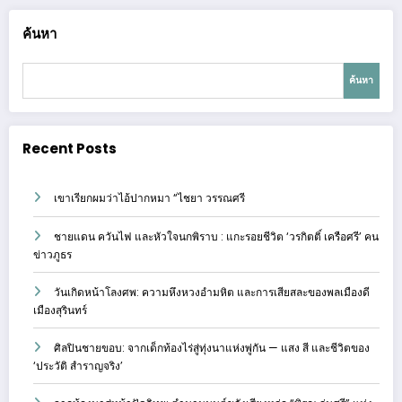
ค้นหา
ค้นหา
Recent Posts
เขาเรียกผมว่าไอ้ปากหมา “ไชยา วรรณศรี
ชายแดน ควันไฟ และหัวใจนกพิราบ : แกะรอยชีวิต ‘วรกิตติ์ เครือศรี’ คน
ข่าวภูธร
วันเกิดหน้าโลงศพ: ความหึงหวงอำมหิต และการเสียสละของพลเมืองดี
เมืองสุรินทร์
ศิลปินชายขอบ: จากเด็กท้องไร่สู่ทุ่งนาแห่งพู่กัน — แสง สี และชีวิตของ
‘ประวัติ สำราญจริง’