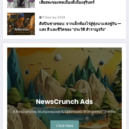
เสียสละของพลเมืองดีเมืองสุรินทร์
11 มิถุนายน 2026
ศิลปินชายขอบ: จากเด็กท้องไร่สู่ทุ่งนาแห่งพู่กัน —
แสง สี และชีวิตของ ‘ประวัติ สำราญจริง’
NewsCrunch Ads
A Responsive, Multipurpose & Optimized Wordpress Theme.
Click Here