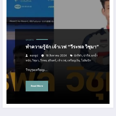
SPORTS
ทำความรู้จัก เจ้าเวฟ “วีระพล วิชุมา”
,
,
ดอกธูป
18 สิงหาคม 2024
นักกีฬา
ปารีส
ยกน้ำ
,
,
,
,
,
,
หนัก
วิชุมา
วีรพล
สุรินทร์
เจ้าเวฟ
เหรียญเงิน
โอลิมปิก
วีรบุรุษเหรียญเ…
Read More