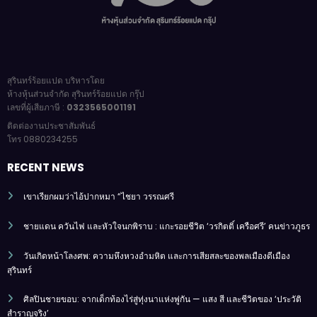
สุรินทร์ร้อยแปด บริหารโดย
ห้างหุ้นส่วนจำกัด สุรินทร์ร้อยแปด กรุ๊ป
เลขที่ผู้เสียภาษี :
0323565001191
ติดต่องานประชาสัมพันธ์
โทร 0880234255
RECENT NEWS
เขาเรียกผมว่าไอ้ปากหมา “ไชยา วรรณศรี
ชายแดน ควันไฟ และหัวใจนกพิราบ : แกะรอยชีวิต ‘วรกิตติ์ เครือศรี’ คนข่าวภูธร
วันเกิดหน้าโลงศพ: ความหึงหวงอำมหิต และการเสียสละของพลเมืองดีเมือง
สุรินทร์
ศิลปินชายขอบ: จากเด็กท้องไร่สู่ทุ่งนาแห่งพู่กัน — แสง สี และชีวิตของ ‘ประวัติ
สำราญจริง’