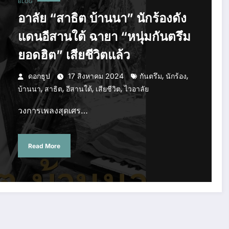
BLOG
อาลัย “สาธิต บ้านนา” นักร้องดัง
แดนอีสานใต้ ฉายา “หนุ่มกันตรึม
ยอดฮิต” เสียชีวิตแล้ว
,
,
ดอกธูป
17 สิงหาคม 2024
กันตรึม
นักร้อง
,
,
,
,
บ้านนา
สาธิต
อีสานใต้
เสียชีวิต
ไวอาลัย
วงการเพลงสุดเศร…
Read More