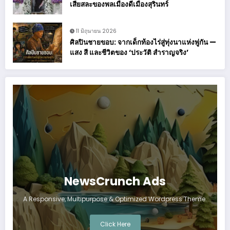
เสียสละของพลเมืองดีเมืองสุรินทร์
11 มิถุนายน 2026
ศิลปินชายขอบ: จากเด็กท้องไร่สู่ทุ่งนาแห่งพู่กัน —
แสง สี และชีวิตของ ‘ประวัติ สำราญจริง’
NewsCrunch Ads
A Responsive, Multipurpose & Optimized Wordpress Theme.
Click Here