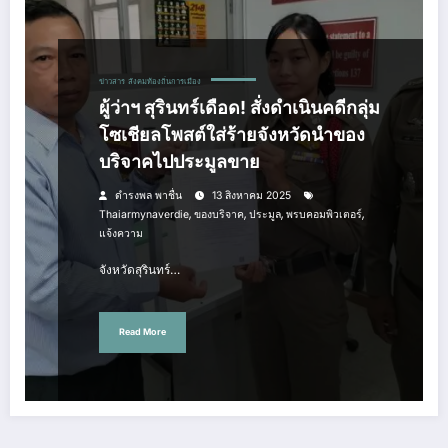
ข่าวสาร
สังคมท้องถิ่นการเมือง
ผู้ว่าฯ สุรินทร์เดือด! สั่งดำเนินคดีกลุ่ม
โซเชียลโพสต์ใส่ร้ายจังหวัดนำของ
บริจาคไปประมูลขาย
ดำรงพล พาชื่น
13 สิงหาคม 2025
,
,
,
,
Thaiarmynaverdie
ของบริจาค
ประมูล
พรบคอมพิวเตอร์
แจ้งความ
จังหวัดสุรินทร์…
Read More