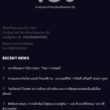
สุรินทร์ร้อยแปด บริหารโดย
ห้างหุ้นส่วนจำกัด สุรินทร์ร้อยแปด กรุ๊ป
เลขที่ผู้เสียภาษี :
0323565001191
ติดต่องานประชาสัมพันธ์
โทร 0880234255
RECENT NEWS
เขาเรียกผมว่าไอ้ปากหมา “ไชยา วรรณศรี
ชายแดน ควันไฟ และหัวใจนกพิราบ : แกะรอยชีวิต ‘วรกิตติ์ เครือศรี’ คนข่าวภูธร
วันเกิดหน้าโลงศพ: ความหึงหวงอำมหิต และการเสียสละของพลเมืองดีเมือง
สุรินทร์
ศิลปินชายขอบ: จากเด็กท้องไร่สู่ทุ่งนาแห่งพู่กัน — แสง สี และชีวิตของ ‘ประวัติ
สำราญจริง’