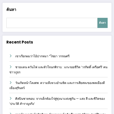
ค้นหา
ค้นหา
Recent Posts
เขาเรียกผมว่าไอ้ปากหมา “ไชยา วรรณศรี
ชายแดน ควันไฟ และหัวใจนกพิราบ : แกะรอยชีวิต ‘วรกิตติ์ เครือศรี’ คน
ข่าวภูธร
วันเกิดหน้าโลงศพ: ความหึงหวงอำมหิต และการเสียสละของพลเมืองดี
เมืองสุรินทร์
ศิลปินชายขอบ: จากเด็กท้องไร่สู่ทุ่งนาแห่งพู่กัน — แสง สี และชีวิตของ
‘ประวัติ สำราญจริง’