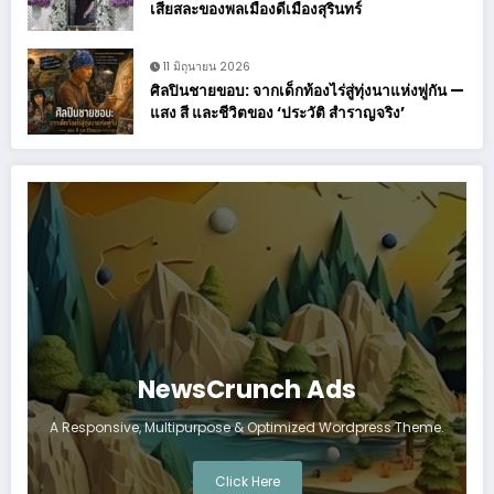
เสียสละของพลเมืองดีเมืองสุรินทร์
11 มิถุนายน 2026
ศิลปินชายขอบ: จากเด็กท้องไร่สู่ทุ่งนาแห่งพู่กัน —
แสง สี และชีวิตของ ‘ประวัติ สำราญจริง’
NewsCrunch Ads
A Responsive, Multipurpose & Optimized Wordpress Theme.
Click Here