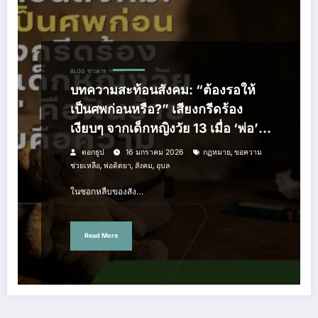
BLOG
ข่าวสาร
บทความสะท้อนสังคม: “ต้องรอให้
เป็นศพก่อนหรือ?” เสียงกรีดร้อง
เงียบๆ จากเด็กหญิงวัย 13 เมื่อ ‘พ่อ’
คือฝันร้าย และกฎหมายคือความว่าง
,
ดอกธูป
16 มกราคม 2026
กฏหมาย
ขอความ
เปล่า
,
,
,
ช่วยเหลือ
พ่อติดยา
สังคม
อุบล
ในซอกหลืบของสัง…
Read More