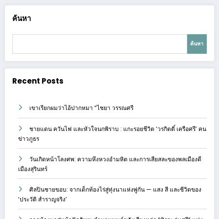
ค้นหา
ค้นหา
Recent Posts
เขาเรียกผมว่าไอ้ปากหมา “ไชยา วรรณศรี
ชายแดน ควันไฟ และหัวใจนกพิราบ : แกะรอยชีวิต ‘วรกิตติ์ เครือศรี’ คน
ข่าวภูธร
วันเกิดหน้าโลงศพ: ความหึงหวงอำมหิต และการเสียสละของพลเมืองดี
เมืองสุรินทร์
ศิลปินชายขอบ: จากเด็กท้องไร่สู่ทุ่งนาแห่งพู่กัน — แสง สี และชีวิตของ
‘ประวัติ สำราญจริง’