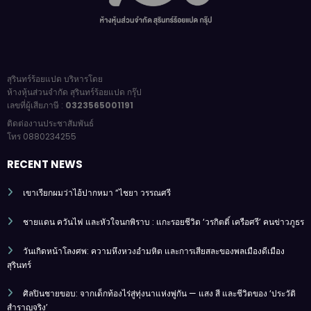
สุรินทร์ร้อยแปด บริหารโดย
ห้างหุ้นส่วนจำกัด สุรินทร์ร้อยแปด กรุ๊ป
เลขที่ผู้เสียภาษี :
0323565001191
ติดต่องานประชาสัมพันธ์
โทร 0880234255
RECENT NEWS
เขาเรียกผมว่าไอ้ปากหมา “ไชยา วรรณศรี
ชายแดน ควันไฟ และหัวใจนกพิราบ : แกะรอยชีวิต ‘วรกิตติ์ เครือศรี’ คนข่าวภูธร
วันเกิดหน้าโลงศพ: ความหึงหวงอำมหิต และการเสียสละของพลเมืองดีเมือง
สุรินทร์
ศิลปินชายขอบ: จากเด็กท้องไร่สู่ทุ่งนาแห่งพู่กัน — แสง สี และชีวิตของ ‘ประวัติ
สำราญจริง’