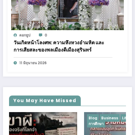
ดอกธูป
0
วันเกิดหน้าโลงศพ: ความหึงหวงอำมหิต และ
การเสียสละของพลเมืองดีเมืองสุรินทร์
11 มิถุนายน 2026
You May Have Missed
Blog
Business
Lifestyle
Podcast
Uncategorized
การศึกษา