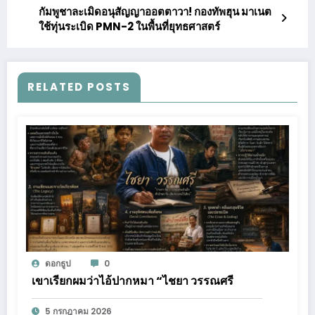
กัมพูชาละเมิดอนุสัญญาออตตาวา! กองทัพฮุน มาเนต
ใช้ทุ่นระเบิด PMN-2 ในพื้นที่ยุทธศาสตร์
RELATED POSTS
ดอกธูป
0
เขาเรียกผมว่าไอ้ปากหมา “ไชยา วรรณศรี
5 กรกฎาคม 2026