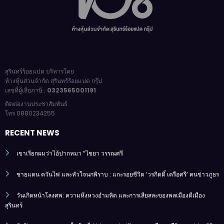
สุรินทร์ร้อยแปด บริหารโดย
ห้างหุ้นส่วนจำกัด สุรินทร์ร้อยแปด กรุ๊ป
เลขที่ผู้เสียภาษี :
0323565001191
ติดต่องานประชาสัมพันธ์
โทร 0880234255
RECENT NEWS
เขาเรียกผมว่าไอ้ปากหมา “ไชยา วรรณศรี
ชายแดน ควันไฟ และหัวใจนกพิราบ : แกะรอยชีวิต ‘วรกิตติ์ เครือศรี’ คนข่าวภูธร
วันเกิดหน้าโลงศพ: ความหึงหวงอำมหิต และการเสียสละของพลเมืองดีเมือง
สุรินทร์