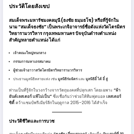
ประวัติโดยสังเขป
สมเด็จพระมหารัชมงคลมุนี (ธงชัย ธมฺมธโช)
หรือที่รู้จักใน
นาม
“สมเด็จธงชัย”
เป็นพระเกจิอาจารย์ชื่อดังแห่งวัดไตรมิตร
วิทยารามวรวิหาร กรุงเทพมหานคร ปัจจุบันดำรงตำแหน่ง
สำคัญหลายตำแหน่ง ได้แก่
เจ้าคณะใหญ่หนกลาง
กรรมการมหาเถรสมาคม
ผู้ช่วยเจ้าอาวาสวัดไตรมิตรวิทยารามวรวิหาร
ประธานมูลนิธิหลายแห่ง เช่น
มูลนิธิร่มฉัตร
และ
มูลนิธิอี๋ ไต้ อี๋ ลู่
ท่านเป็นที่รู้จักในวงกว้างจากวัตถุมงคลที่ปลุกเสก โดยเฉพาะ
“ผ้า
ยันต์เลสเตอร์ แพ้ไม่เป็น”
ซึ่งเชื่อกันว่าช่วยให้ทีมฟุตบอล
เลสเตอร์
ซิตี้
คว้าแชมป์พรีเมียร์ลีกในฤดูกาล 2015–2016 ได้สำเร็จ
ประวัติชีวิตและการบวช