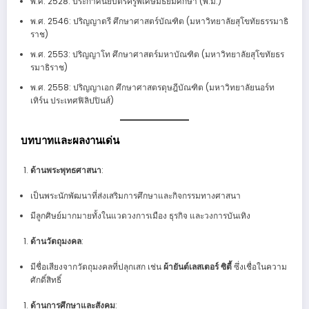
พ.ศ. 2528: ประกาศนียบัตรครูพิเศษมัธยมศึกษา (พ.ม.)
พ.ศ. 2546: ปริญญาตรี ศึกษาศาสตร์บัณฑิต (มหาวิทยาลัยสุโขทัยธรรมาธิ
ราช)
พ.ศ. 2553: ปริญญาโท ศึกษาศาสตร์มหาบัณฑิต (มหาวิทยาลัยสุโขทัยธร
รมาธิราช)
พ.ศ. 2558: ปริญญาเอก ศึกษาศาสตรดุษฎีบัณฑิต (มหาวิทยาลัยนอร์ท
เทิร์น ประเทศฟิลิปปินส์)
บทบาทและผลงานเด่น
ด้านพระพุทธศาสนา
:
เป็นพระนักพัฒนาที่ส่งเสริมการศึกษาและกิจกรรมทางศาสนา
มีลูกศิษย์มากมายทั้งในแวดวงการเมือง ธุรกิจ และวงการบันเทิง
ด้านวัตถุมงคล
:
มีชื่อเสียงจากวัตถุมงคลที่ปลุกเสก เช่น
ผ้ายันต์เลสเตอร์ ซิตี้
ซึ่งเชื่อในความ
ศักดิ์สิทธิ์
ด้านการศึกษาและสังคม
: