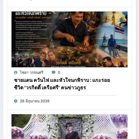
ไชยา วรรณศรี
0
ชายแดน ควันไฟ และหัวใจนกพิราบ : แกะรอย
ชีวิต ‘วรกิตติ์ เครือศรี’ คนข่าวภูธร
26 มิถุนายน 2026