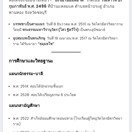
สมเด็จธงชัยมีนามเดิมว่า
“ธงชัย เอี่ยมสอาด”
เกิดเมื่อ
วันเสาร์ที่ 21
กุมภาพันธ์ พ.ศ. 2496
ที่บ้านแหลมแค ตำบลหน้าประดู่ อำเภอ
พานทอง จังหวัดชลบุรี
บรรพชาเป็นสามเณร
: วันที่ 8 ธันวาคม พ.ศ. 2510 ณ วัดไตรมิตรวิทยาราม
โดยมี
พระธรรมมหาวีรานุวัตร (ไสว ฐิตวีโร)
เป็นพระอุปัชฌาย์
อุปสมบทเป็นพระภิกษุ
: วันที่ 19 เมษายน พ.ศ. 2517 ณ วัดไตรมิตรวิทยา
ราม ได้รับฉายา
“ธมฺมธโช”
การศึกษาและวิทยฐานะ
แผนกนักธรรม-บาลี
พ.ศ. 2514: สอบได้นักธรรมชั้นเอก
พ.ศ. 2528: สอบได้เปรียญธรรม 6 ประโยค
แผนกสามัญศึกษา
พ.ศ. 2522: สำเร็จมัธยมศึกษาตอนปลาย (โรงเรียนผู้ใหญ่วัดไตรมิตรวิทยา
ราม)