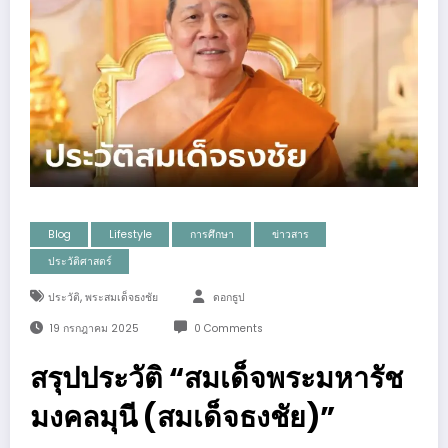
Blog
Lifestyle
การศึกษา
ข่าวสาร
ประวัติศาสตร์
,
ประวัติ
พระสมเด็จธงชัย
ดอกธูป
19 กรกฎาคม 2025
0 Comments
สรุปประวัติ “สมเด็จพระมหารัช
มงคลมุนี (สมเด็จธงชัย)”