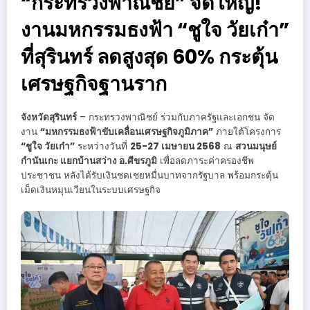
“กระทรวงพาณิชย์” จัดใหญ่!
งานมหกรรมธงฟ้า “ชูใจ วัยเก๋า”
ที่สุรินทร์ ลดสูงสุด 60% กระตุ้น
เศรษฐกิจฐานราก
จังหวัดสุรินทร์
– กระทรวงพาณิชย์ ร่วมกับภาครัฐและเอกชน จัด
งาน
“มหกรรมธงฟ้าขับเคลื่อนเศรษฐกิจภูมิภาค”
ภายใต้โครงการ
“ชูใจ วัยเก๋า”
ระหว่างวันที่
25-27 เมษายน 2568
ณ
สวนมนุษย์
กำนันเกะ แยกบ้านสว่าง อ.ศีขรภูมิ
เพื่อลดภาระค่าครองชีพ
ประชาชน หลังได้รับเงินชดเชยหมื่นบาทจากรัฐบาล พร้อมกระตุ้น
เม็ดเงินหมุนเวียนในระบบเศรษฐกิจ