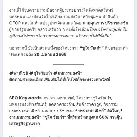
งานนี้ได้รับความร่วมมือจากผู้ประกอบการในจังหวัดสุรินทร์
นครพนม และจังหวัดใกล้เคียง รวมถึงวิสาหกิจชุมชน นำสินค้า
OTOP และสินค้าแปรรูปมาจัดแสดง โดย
นายคุณากร ปรีชาชนะชัย
ผู้ช่วยรัฐมนตรีฯ กล่าวเสริมว่า
“เราตั้งใจเชื่อมโยงเครือข่ายผู้ผลิตใน
ภูมิภาคให้ขยายโอกาสทางการตลาด สร้างรายได้ที่ยั่งยืน”
นอกจากนี้ ยังเป็นส่วนหนึ่งของโครงการ
“ชูใจ วัยเก๋า”
ที่ขยายผลทั่ว
ประเทศจนถึง
30 เมษายน 2568
#พาณิชย์
#ชูใจวัยเก๋า
#มหกรรมธงฟ้า
ติดตามรายละเอียดเพิ่มเติมได้ที่เว็บไซต์กระทรวงพาณิชย์
SEO Keywords
: กระทรวงพาณิชย์, โครงการชูใจวัยเก๋า,
มหกรรมธงฟ้าสุรินทร์, ลดค่าครองชีพ, สินค้าราคาถูก, กิจกรรม
กระทรวงพาณิชย์, คุณากร ปรีชาชนะชัย
ทรวงพาณิชย์” จัดใหญ่!
งานมหกรรมธงฟ้า “ชูใจ วัยเก๋า” ที่สุรินทร์ ลดสูงสุด 60% กระตุ้น
เศรษฐกิจฐานราก