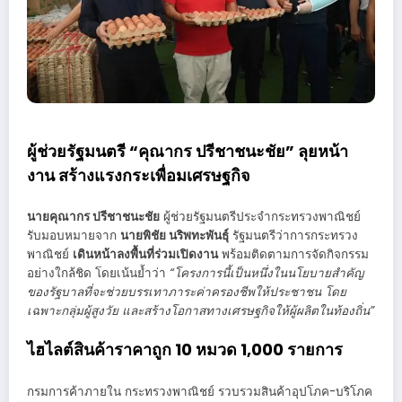
ผู้ช่วยรัฐมนตรี “คุณากร ปรีชาชนะชัย” ลุยหน้า
งาน สร้างแรงกระเพื่อมเศรษฐกิจ
นายคุณากร ปรีชาชนะชัย
ผู้ช่วยรัฐมนตรีประจำกระทรวงพาณิชย์
รับมอบหมายจาก
นายพิชัย นริพทะพันธุ์
รัฐมนตรีว่าการกระทรวง
พาณิชย์
เดินหน้าลงพื้นที่ร่วมเปิดงาน
พร้อมติดตามการจัดกิจกรรม
อย่างใกล้ชิด โดยเน้นย้ำว่า
“โครงการนี้เป็นหนึ่งในนโยบายสำคัญ
ของรัฐบาลที่จะช่วยบรรเทาภาระค่าครองชีพให้ประชาชน โดย
เฉพาะกลุ่มผู้สูงวัย และสร้างโอกาสทางเศรษฐกิจให้ผู้ผลิตในท้องถิ่น”
ไฮไลต์สินค้าราคาถูก 10 หมวด 1,000 รายการ
กรมการค้าภายใน กระทรวงพาณิชย์ รวบรวมสินค้าอุปโภค-บริโภค