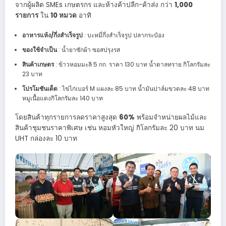
จากผู้ผลิต SMEs เกษตรกร และห้างค้าปลีก-ค้าส่ง กว่า
1,000
รายการ
ใน
10 หมวด
อาทิ
อาหารแห้ง/กึ่งสำเร็จรูป
: บะหมี่กึ่งสำเร็จรูป ปลากระป๋อง
ของใช้จำเป็น
: น้ำยาซักผ้า ซอสปรุงรส
สินค้าเกษตร
: ข้าวหอมมะลิ 5 กก. ราคา 130 บาท น้ำตาลทราย กิโลกรัมละ
23 บาท
โปรโมชันเด็ด
: ไข่ไก่เบอร์ M แผงละ 85 บาท น้ำมันปาล์มขวดละ 48 บาท
หมูเนื้อแดงกิโลกรัมละ 140 บาท
โดยสินค้าทุกรายการลดราคาสูงสุด
60%
พร้อมจำหน่ายผลไม้และ
สินค้าชุมชนราคาพิเศษ เช่น หอมหัวใหญ่ กิโลกรัมละ 20 บาท นม
UHT กล่องละ 10 บาท