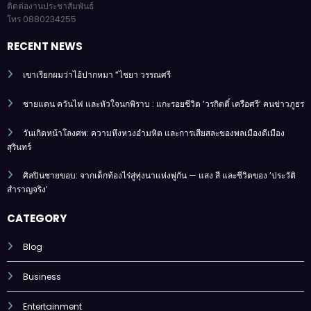
เลขที่ผู้เสียภาษี :
0323565001191
ติดต่องานประชาสัมพันธ์
โทร 0880234255
RECENT NEWS
เขาเรียกผมว่าไอ้ปากหมา “ไชยา วรรณศรี
ชายแดน ควันไฟ และหัวใจนกพิราบ : แกะรอยชีวิต ‘วรกิตติ์ เครือศรี’ คนข่าวภูธร
วันเกิดหน้าโลงศพ: ความหึงหวงอำมหิต และการเสียสละของพลเมืองดีเมือง
สุรินทร์
ศิลปินชายขอบ: จากเด็กท้องไร่สู่ทุ่งนาแห่งพู่กัน — แสง สี และชีวิตของ ‘ประวัติ
สำราญจริง’
CATEGORY
Blog
Business