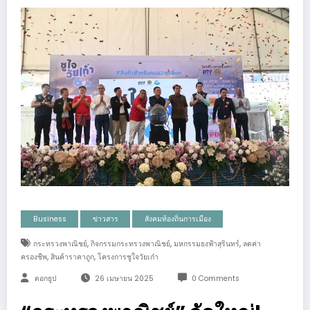
Business
ข่าวสาร
สังคมท้องถิ่นการเมือง
,
,
,
กระทรวงพาณิชย์
กิจกรรมกระทรวงพาณิชย์
มหกรรมธงฟ้าสุรินทร์
ลดค่า
,
,
ครองชีพ
สินค้าราคาถูก
โครงการชูใจวัยเก๋า
ดอกธูป
26 เมษายน 2025
0 Comments