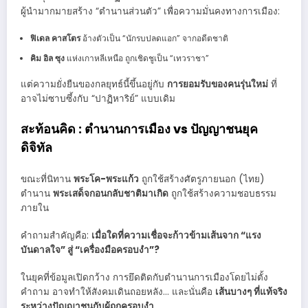
ผู้นำมากมายสร้าง “ตำนานส่วนตัว” เพื่อความมั่นคงทางการเมือง:
ฟิเดล คาสโตร
อ้างตัวเป็น “นักรบปลดแอก” จากอดีตชาติ
คิม อิล ซุง
แห่งเกาหลีเหนือ ถูกเชิดชูเป็น “เทวราชา”
แต่ความยั่งยืนของกลยุทธ์นี้ขึ้นอยู่กับ
การยอมรับของคนรุ่นใหม่
ที่
อาจไม่ซาบซึ้งกับ “ปาฏิหาริย์” แบบเดิม
สะท้อนคิด : ตำนานการเมือง vs ปัญญาชนยุค
ดิจิทัล
ขณะที่นิทาน
พระโค-พระแก้ว
ถูกใช้สร้างศัตรูภายนอก (ไทย)
ตำนาน
พระเสด็จกอนกลับชาติมาเกิด
ถูกใช้สร้างความชอบธรรม
ภายใน
คำถามสำคัญคือ:
เมื่อใดที่ความเชื่อจะก้าวข้ามเส้นจาก “แรง
บันดาลใจ” สู่ “เครื่องมือครอบงำ”?
ในยุคที่ข้อมูลเปิดกว้าง การยึดติดกับตำนานการเมืองโดยไม่ตั้ง
คำถาม อาจทำให้สังคมเดินถอยหลัง… และนั่นคือ
เส้นบางๆ ที่แท้จริง
ระหว่างปัญญาชนกับผู้ถูกครอบงำ