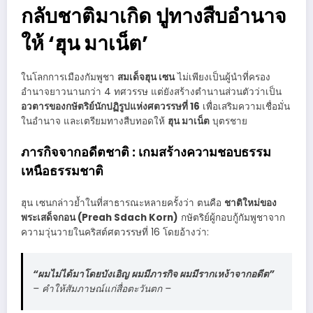
กลับชาติมาเกิด ปูทางสืบอำนาจ
ให้ ‘ฮุน มาเน็ต’
ในโลกการเมืองกัมพูชา
สมเด็จฮุน เซน
ไม่เพียงเป็นผู้นำที่ครอง
อำนาจยาวนานกว่า 4 ทศวรรษ แต่ยังสร้างตำนานส่วนตัวว่าเป็น
อวตารของกษัตริย์นักปฏิรูปแห่งศตวรรษที่ 16
เพื่อเสริมความเชื่อมั่น
ในอำนาจ และเตรียมทางสืบทอดให้
ฮุน มาเน็ต
บุตรชาย
ภารกิจจากอดีตชาติ : เกมสร้างความชอบธรรม
เหนือธรรมชาติ
ฮุน เซนกล่าวย้ำในที่สาธารณะหลายครั้งว่า ตนคือ
ชาติใหม่ของ
พระเสด็จกอน (Preah Sdach Korn)
กษัตริย์ผู้กอบกู้กัมพูชาจาก
ความวุ่นวายในคริสต์ศตวรรษที่ 16 โดยอ้างว่า:
“ผมไม่ได้มาโดยบังเอิญ ผมมีภารกิจ ผมมีรากเหง้าจากอดีต”
– คำให้สัมภาษณ์แก่สื่อตะวันตก –