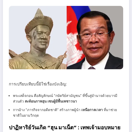
การเปรียบเทียบนี้มิใช่เรื่องบังเอิญ:
พระเสด็จกอน คือสัญลักษณ์ “กษัตริย์สามัญชน” ที่ขึ้นสู่อำนาจด้วยบารมี
ส่วนตัว
สะท้อนภาพฮุน เซนผู้มีพื้นเพชาวนา
การอ้าง “ภารกิจจากอดีตชาติ” สร้างภาพผู้นำ
เหนือกาลเวลา
ที่มาช่วย
ชาติในยามวิกฤต
ปาฏิหาริย์วันเกิด “ฮุน มาเน็ต” : เทพเจ้ามอบหมาย