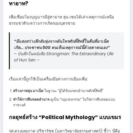
ทายาท?
เพื่อเชื่อมโยงบุญบารมีสู่ทายาท ฮุน เซนได้เล่าเหตุการณ์เหนือ
ธรรมชาติระหว่างการเกิดของบุตรชาย:
“มีแสงสว่างลึกลับพุ่งจากต้นไทรศักดิ์สิทธิ์ในคืนที่มาเน็ต
เกิด… ประชาชน 500 คนเห็นเหตุการณ์นี้ด้วยตาตนเอง”
– บันทึกในหนังสือ
Strongman: The Extraordinary Life
of Hun Sen
–
เรื่องเล่านี้ถูกใช้เป็นเครื่องมือทางการเมืองเพื่อ:
สร้างภาพฮุน มาเน็ต
ในฐานะ “ผู้ได้รับมรดกอำนาจศักดิ์สิทธิ์”
ทำให้การสืบทอดอำนาจ
ดูเป็น “กฎแห่งกรรม” ไม่ใช่การสืบทอดแบบ
ราชวงศ์
กลยุทธ์สร้าง “Political Mythology” แบบเขมร
รศ.ดร.ดุลยภาค ปรีชารัชช (มหาวิทยาลัยธรรมศาสตร์) ชี้ว่า นี่คือ