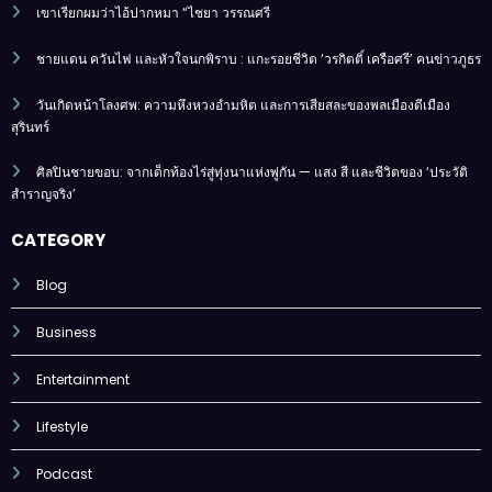
เขาเรียกผมว่าไอ้ปากหมา “ไชยา วรรณศรี
ชายแดน ควันไฟ และหัวใจนกพิราบ : แกะรอยชีวิต ‘วรกิตติ์ เครือศรี’ คนข่าวภูธร
วันเกิดหน้าโลงศพ: ความหึงหวงอำมหิต และการเสียสละของพลเมืองดีเมือง
สุรินทร์
ศิลปินชายขอบ: จากเด็กท้องไร่สู่ทุ่งนาแห่งพู่กัน — แสง สี และชีวิตของ ‘ประวัติ
สำราญจริง’
CATEGORY
Blog
Business
Entertainment
Lifestyle