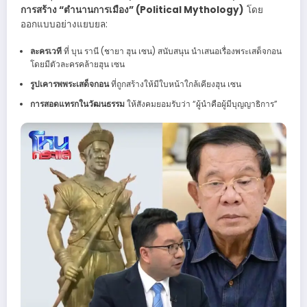
การสร้าง “ตำนานการเมือง” (Political Mythology)
โดย
ออกแบบอย่างแยบยล:
ละครเวที
ที่ บุน รานี (ชายา ฮุน เซน) สนับสนุน นำเสนอเรื่องพระเสด็จกอน
โดยมีตัวละครคล้ายฮุน เซน
รูปเคารพพระเสด็จกอน
ที่ถูกสร้างให้มีใบหน้าใกล้เคียงฮุน เซน
การสอดแทรกในวัฒนธรรม
ให้สังคมยอมรับว่า “ผู้นำคือผู้มีบุญญาธิการ”