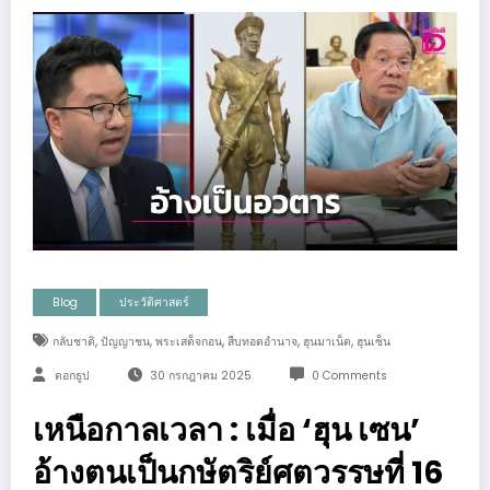
Blog
ประวัติศาสตร์
,
,
,
,
,
กลับชาติ
ปัญญาชน
พระเสด็จกอน
สืบทอดอำนาจ
ฮุนมาเน็ต
ฮุนเซ็น
ดอกธูป
30 กรกฎาคม 2025
0 Comments
เหนือกาลเวลา : เมื่อ ‘ฮุน เซน’
อ้างตนเป็นกษัตริย์ศตวรรษที่ 16