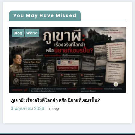
You May Have Missed
Blog
Business
Lifestyle
Podcast
Uncategorized
การศึกษา
เมื่อกุ้งมังกรหลุดจากตู้: ชายผู้หมดไฟ สู่ผู้สร้าง AI Agent ที่
กำลังเปลี่ยนโลกการทำงานไปตลอดกาล
24 เมษายน 2026
ดอกธูป