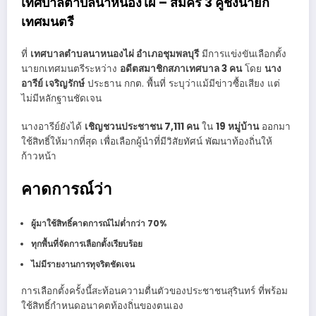
เทศบาลตำบลนาหนองไผ่ – สมัคร 3 คู่ชิงนายก
เทศมนตรี
ที่
เทศบาลตำบลนาหนองไผ่ อำเภอชุมพลบุรี
มีการแข่งขันเลือกตั้ง
นายกเทศมนตรีระหว่าง
อดีตสมาชิกสภาเทศบาล 3 คน
โดย
นาง
อารีย์ เจริญรักษ์
ประธาน กกต. พื้นที่ ระบุว่าแม้มีข่าวซื้อเสียง แต่
ไม่มีหลักฐานชัดเจน
นางอารีย์ยังได้
เชิญชวนประชาชน 7,111 คน
ใน
19 หมู่บ้าน
ออกมา
ใช้สิทธิ์ให้มากที่สุด เพื่อเลือกผู้นำที่มีวิสัยทัศน์ พัฒนาท้องถิ่นให้
ก้าวหน้า
คาดการณ์ว่า
ผู้มาใช้สิทธิ์คาดการณ์ไม่ต่ำกว่า 70%
ทุกพื้นที่จัดการเลือกตั้งเรียบร้อย
ไม่มีรายงานการทุจริตชัดเจน
การเลือกตั้งครั้งนี้สะท้อนความตื่นตัวของประชาชนสุรินทร์ ที่พร้อม
ใช้สิทธิ์กำหนดอนาคตท้องถิ่นของตนเอง