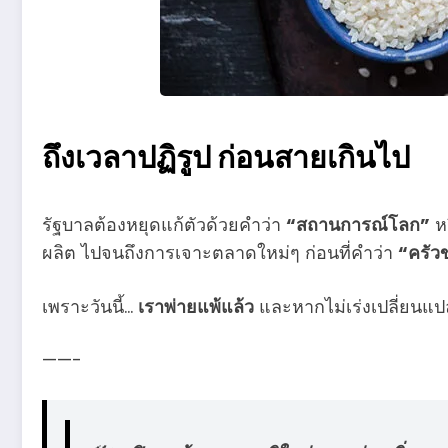
ถึงเวลาปฏิรูป ก่อนสายเกินไป
รัฐบาลต้องหยุดแก้ตัวด้วยคำว่า
“สถานการณ์โลก”
ห
ผลิต ไปจนถึงการเจาะตลาดใหม่ๆ ก่อนที่คำว่า
“ครัว
เพราะวันนี้…
เราพ่ายแพ้แล้ว
และหากไม่เร่งเปลี่ยนแป
——-