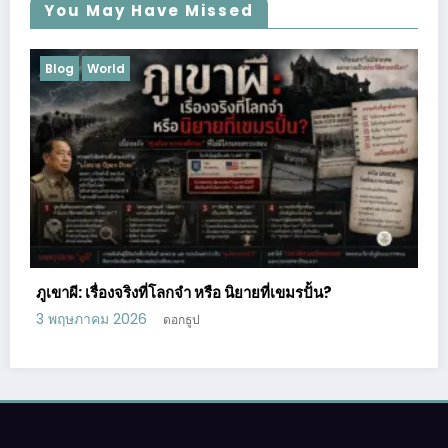
You May Have Missed
Blog
Business
Lifestyle
Podcast
Uncategorized
การศึกษา
เมื่อกุ้งมังกรหลุดจากตู้: ชายผู้หมดไฟ สู่ผู้สร้าง AI Agent ที่
กำลังเปลี่ยนโลกการทำงานไปตลอดกาล
24 เมษายน 2026
ดอกธูป