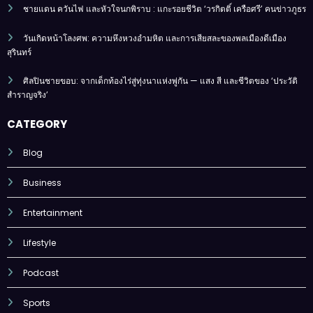
ชายแดน ควันไฟ และหัวใจนกพิราบ : แกะรอยชีวิต ‘วรกิตติ์ เครือศรี’ คนข่าวภูธร
วันเกิดหน้าโลงศพ: ความหึงหวงอำมหิต และการเสียสละของพลเมืองดีเมือง
สุรินทร์
ศิลปินชายขอบ: จากเด็กท้องไร่สู่ทุ่งนาแห่งพู่กัน — แสง สี และชีวิตของ ‘ประวัติ
สำราญจริง’
CATEGORY
Blog
Business
Entertainment
Lifestyle
Podcast