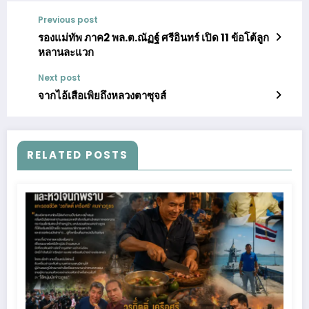
Previous post
รองแม่ทัพ ภาค2 พล.ต.ณัฏฐ์ ศรีอินทร์ เปิด 11 ข้อโต้ลูก
หลานละแวก
Next post
จากไอ้เสือเพิยถึงหลวงตาซุจส์
RELATED POSTS