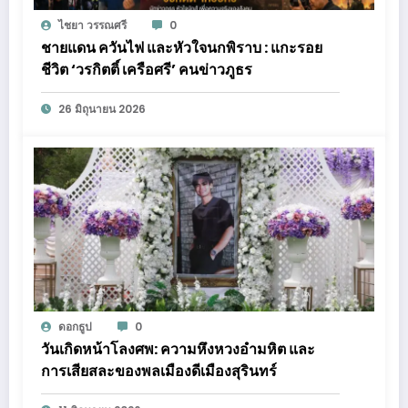
ไชยา วรรณศรี
0
ชายแดน ควันไฟ และหัวใจนกพิราบ : แกะรอย
ชีวิต ‘วรกิตติ์ เครือศรี’ คนข่าวภูธร
26 มิถุนายน 2026
ดอกธูป
0
วันเกิดหน้าโลงศพ: ความหึงหวงอำมหิต และ
การเสียสละของพลเมืองดีเมืองสุรินทร์