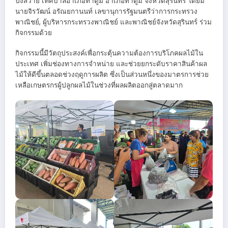
ปงสวาย เทศบาลอำเภอท่าตูม อำเภอท่าตูม จังหวัดสุรินทร์ โดยมี
นายจิรวัฒน์ อรัณยกานนท์ เลขานุการรัฐมนตรีว่าการกระทรวง
พาณิชย์, ผู้บริหารกระทรวงพาณิชย์ และพาณิชย์จังหวัดสุรินทร์ ร่วม
กิจกรรมด้วย
กิจกรรมนี้มีวัตถุประสงค์เพื่อกระตุ้นความต้องการบริโภคผลไม้ใน
ประเทศ เพิ่มช่องทางการจำหน่าย และช่วยยกระดับราคาสินค้าผล
ไม้ให้ดีขึ้นตลอดช่วงฤดูการผลิต ซึ่งเป็นส่วนหนึ่งของมาตรการช่วย
เหลือเกษตรกรผู้ปลูกผลไม้ในช่วงที่ผลผลิตออกสู่ตลาดมาก